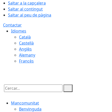
Saltar a la capçalera
Saltar al contingut
Saltar al peu de pàgina
Contactar
Idiomes
Català
Castellà
Anglès
Alemany
Francès
07.08.2026 | 22:21
Cercar:
Mancomunitat
Benvinguda