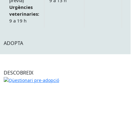
prèvia)
9 a 13 h
Urgències
veterinaries:
9 a 19 h
ADOPTA
DESCOBREIX