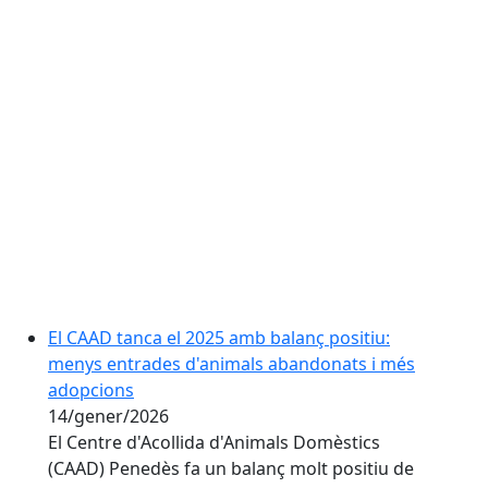
El CAAD tanca el 2025 amb balanç positiu:
menys entrades d'animals abandonats i més
adopcions
14/gener/2026
El Centre d'Acollida d'Animals Domèstics
(CAAD) Penedès fa un balanç molt positiu de