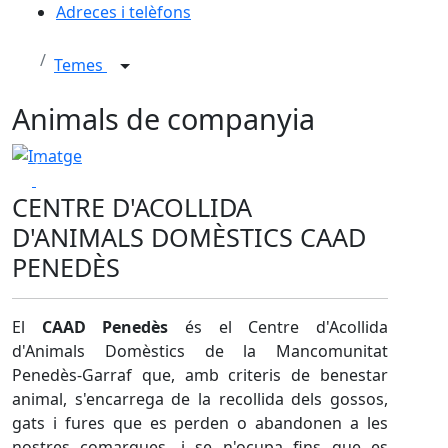
Adreces i telèfons
Temes
Animals de companyia
I després de l'adopció, què?
I després de l'adopció, què?
Anterior
Següent
Play
Play
CENTRE D'ACOLLIDA
D'ANIMALS DOMÈSTICS CAAD
PENEDÈS
El
CAAD Penedès
és el Centre d'Acollida
d'Animals Domèstics de la Mancomunitat
Penedès-Garraf que, amb criteris de benestar
animal, s'encarrega de la recollida dels gossos,
gats i fures que es perden o abandonen a les
nostres comarques, i se n'ocupa fins que es