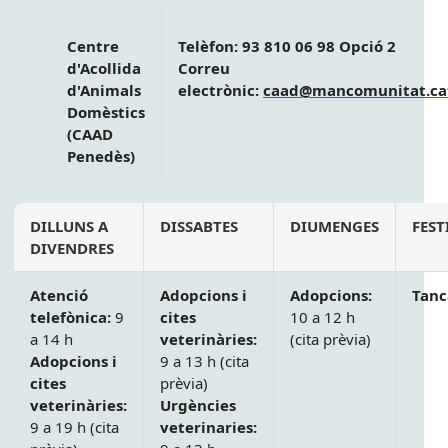
Centre
Telèfon: 93 810 06 98 Opció 2
d'Acollida
Correu
d'Animals
electrònic:
caad@mancomunitat.ca
Domèstics
(CAAD
Penedès)
DILLUNS A
DISSABTES
DIUMENGES
FEST
DIVENDRES
Atenció
Adopcions i
Adopcions:
Tanc
telefònica:
9
cites
10 a 12 h
a 14 h
veterinàries:
(cita prèvia)
Adopcions i
9 a 13 h (cita
cites
prèvia)
veterinàries:
Urgències
9 a 19 h (cita
veterinaries: