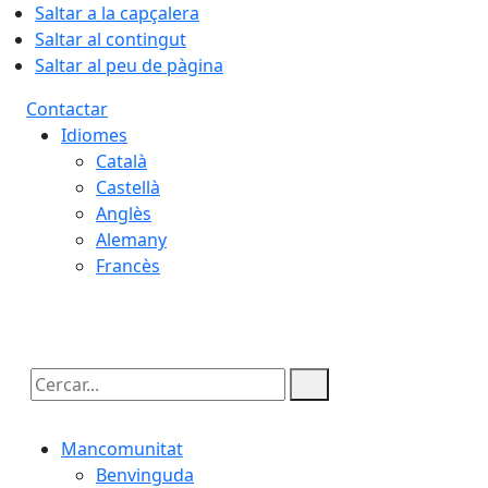
Saltar a la capçalera
Saltar al contingut
Saltar al peu de pàgina
Contactar
Idiomes
Català
Castellà
Anglès
Alemany
Francès
07.08.2026 | 15:47
Cercar:
Mancomunitat
Benvinguda