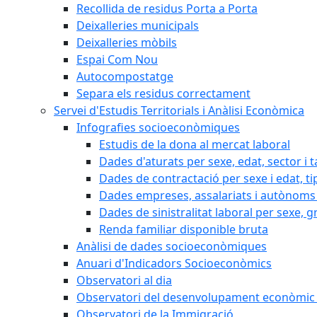
Recollida de residus Porta a Porta
Deixalleries municipals
Deixalleries mòbils
Espai Com Nou
Autocompostatge
Separa els residus correctament
Servei d'Estudis Territorials i Anàlisi Econòmica
Infografies socioeconòmiques
Estudis de la dona al mercat laboral
Dades d'aturats per sexe, edat, sector i t
Dades de contractació per sexe i edat, ti
Dades empreses, assalariats i autònoms 
Dades de sinistralitat laboral per sexe, g
Renda familiar disponible bruta
Anàlisi de dades socioeconòmiques
Anuari d'Indicadors Socioeconòmics
Observatori al dia
Observatori del desenvolupament econòmic 
Observatori de la Immigració