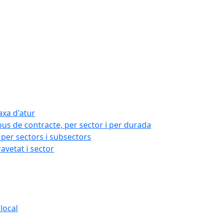
axa d'atur
pus de contracte, per sector i per durada
per sectors i subsectors
ravetat i sector
local