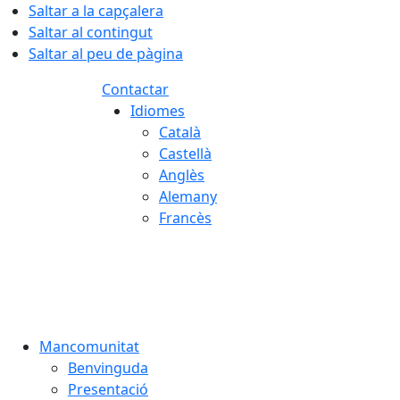
Saltar a la capçalera
Saltar al contingut
Saltar al peu de pàgina
Contactar
Idiomes
Català
Castellà
Anglès
Alemany
Francès
09.08.2026 | 07:30
Mancomunitat
Benvinguda
Presentació