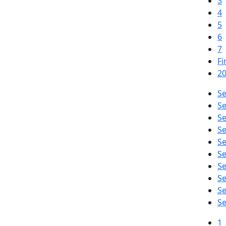
3
4
5
6
7
Fi
20
Se
Se
Se
Se
Se
Se
Se
Se
Se
Se
1