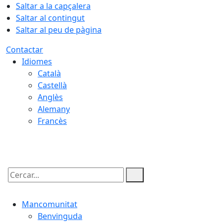
Saltar a la capçalera
Saltar al contingut
Saltar al peu de pàgina
Contactar
Idiomes
Català
Castellà
Anglès
Alemany
Francès
10.08.2026 | 01:20
Cercar:
Mancomunitat
Benvinguda