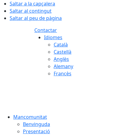
Saltar a la capçalera
Saltar al contingut
Saltar al peu de pàgina
Contactar
Idiomes
Català
Castellà
Anglès
Alemany
Francès
08.08.2026 | 12:43
Mancomunitat
Benvinguda
Presentació