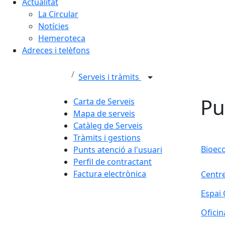
Actualitat
La Circular
Notícies
Hemeroteca
Adreces i telèfons
Serveis i tràmits
Pu
Carta de Serveis
Mapa de serveis
Catàleg de Serveis
Tràmits i gestions
Bioec
Punts atenció a l'usuari
Perfil de contractant
Factura electrònica
Centre
Espai
Oficin