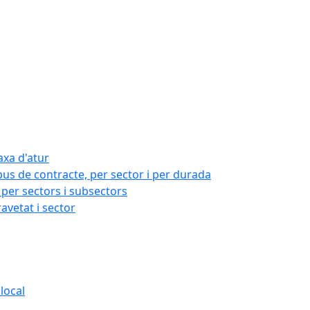
axa d'atur
pus de contracte, per sector i per durada
per sectors i subsectors
ravetat i sector
local