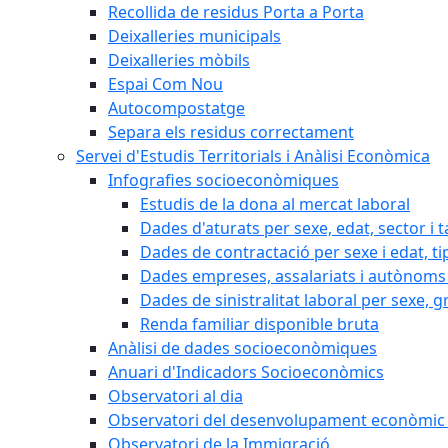
Recollida de residus Porta a Porta
Deixalleries municipals
Deixalleries mòbils
Espai Com Nou
Autocompostatge
Separa els residus correctament
Servei d'Estudis Territorials i Anàlisi Econòmica
Infografies socioeconòmiques
Estudis de la dona al mercat laboral
Dades d'aturats per sexe, edat, sector i t
Dades de contractació per sexe i edat, ti
Dades empreses, assalariats i autònoms 
Dades de sinistralitat laboral per sexe, g
Renda familiar disponible bruta
Anàlisi de dades socioeconòmiques
Anuari d'Indicadors Socioeconòmics
Observatori al dia
Observatori del desenvolupament econòmic 
Observatori de la Immigració