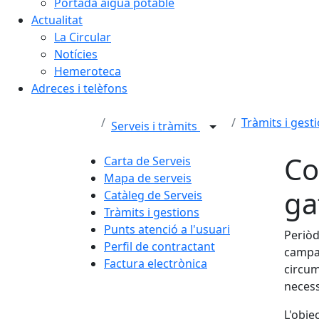
Portada aigua potable
Actualitat
La Circular
Notícies
Hemeroteca
Adreces i telèfons
Tràmits i gest
Serveis i tràmits
Co
Carta de Serveis
Mapa de serveis
ga
Catàleg de Serveis
Tràmits i gestions
Punts atenció a l'usuari
Periòd
Perfil de contractant
campan
Factura electrònica
circum
necess
L'obje