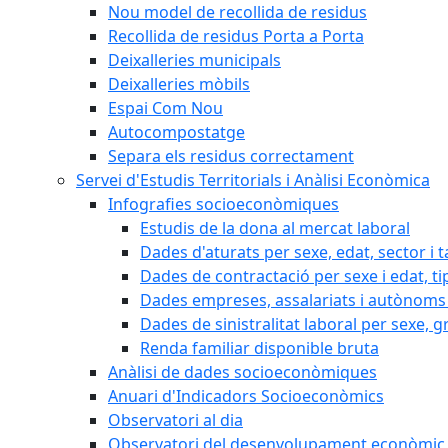
Nou model de recollida de residus
Recollida de residus Porta a Porta
Deixalleries municipals
Deixalleries mòbils
Espai Com Nou
Autocompostatge
Separa els residus correctament
Servei d'Estudis Territorials i Anàlisi Econòmica
Infografies socioeconòmiques
Estudis de la dona al mercat laboral
Dades d'aturats per sexe, edat, sector i t
Dades de contractació per sexe i edat, ti
Dades empreses, assalariats i autònoms 
Dades de sinistralitat laboral per sexe, g
Renda familiar disponible bruta
Anàlisi de dades socioeconòmiques
Anuari d'Indicadors Socioeconòmics
Observatori al dia
Observatori del desenvolupament econòmic 