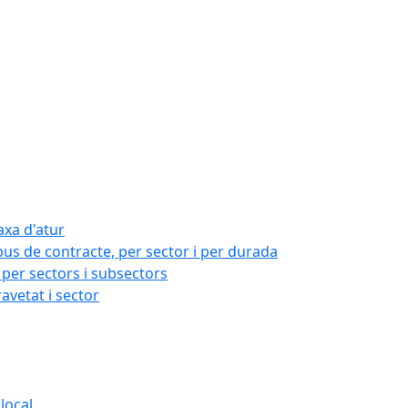
axa d'atur
pus de contracte, per sector i per durada
per sectors i subsectors
ravetat i sector
local