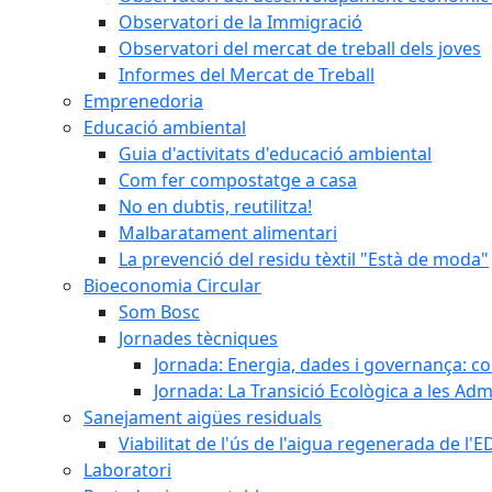
Observatori de la Immigració
Observatori del mercat de treball dels joves
Informes del Mercat de Treball
Emprenedoria
Educació ambiental
Guia d'activitats d'educació ambiental
Com fer compostatge a casa
No en dubtis, reutilitza!
Malbaratament alimentari
La prevenció del residu tèxtil "Està de moda"
Bioeconomia Circular
Som Bosc
Jornades tècniques
Jornada: Energia, dades i governança: co
Jornada: La Transició Ecològica a les Adm
Sanejament aigües residuals
Viabilitat de l'ús de l'aigua regenerada de l
Laboratori