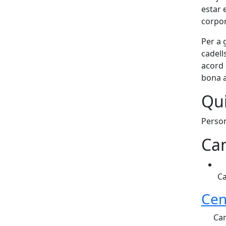
estar 
corpor
Per a 
cadell
acord 
bona a
Qui
Person
Can
Ca
Cen
Cam