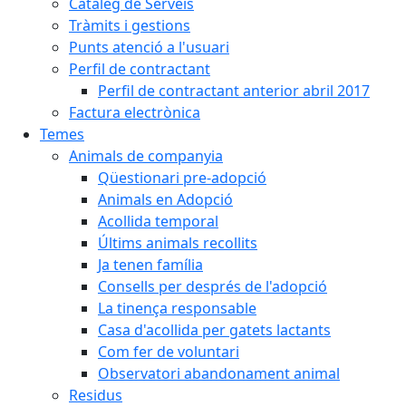
Catàleg de Serveis
Tràmits i gestions
Punts atenció a l'usuari
Perfil de contractant
Perfil de contractant anterior abril 2017
Factura electrònica
Temes
Animals de companyia
Qüestionari pre-adopció
Animals en Adopció
Acollida temporal
Últims animals recollits
Ja tenen família
Consells per després de l'adopció
La tinença responsable
Casa d'acollida per gatets lactants
Com fer de voluntari
Observatori abandonament animal
Residus