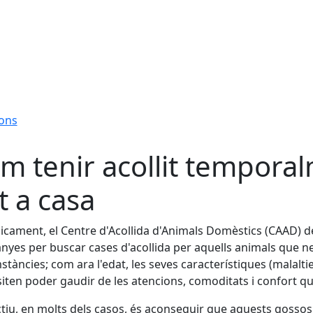
ions
m tenir acollit tempora
t a casa
icament, el Centre d'Acollida d'Animals Domèstics (CAAD) 
yes per buscar cases d'acollida per aquells animals que n
stàncies; com ara l'edat, les seves característiques (malalti
iten poder gaudir de les atencions, comoditats i confort qu
ctiu, en molts dels casos, és aconseguir que aquests gossos 