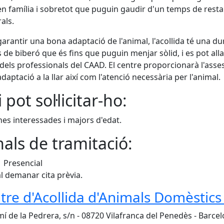
en família i sobretot que puguin gaudir d'un temps de resta
als.
garantir una bona adaptació de l'animal, l'acollida té una 
s de biberó que és fins que puguin menjar sòlid, i es pot all
dels professionals del CAAD. El centre proporcionarà l'as
daptació a la llar així com l'atenció necessària per l'animal.
 pot sol·licitar-ho:
es interessades i majors d'edat.
als de tramitació:
Presencial
l demanar cita prèvia.
tre d'Acollida d'Animals Domèstic
í de la Pedrera, s/n - 08720 Vilafranca del Penedès - Barce