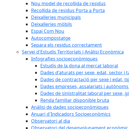
Nou model de recollida de residus
Recollida de residus Porta a Porta
Deixalleries municipals
Deixalleries mòbils
Espai Com Nou
Autocompostatge
Separa els residus correctament
Servei d'Estudis Territorials i Anàlisi Econòmica
Infografies socioeconòmiques
Estudis de la dona al mercat laboral
Dades d'aturats per sexe, edat, sector i t
Dades de contractació per sexe i edat, ti
Dades empreses, assalariats i autònoms 
Dades de sinistralitat laboral per sexe, g
Renda familiar disponible bruta
Anàlisi de dades socioeconòmiques
Anuari d'Indicadors Socioeconòmics
Observatori al dia
Observatori del desenvolupament econòmic 