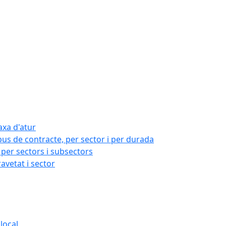
axa d'atur
pus de contracte, per sector i per durada
per sectors i subsectors
ravetat i sector
local