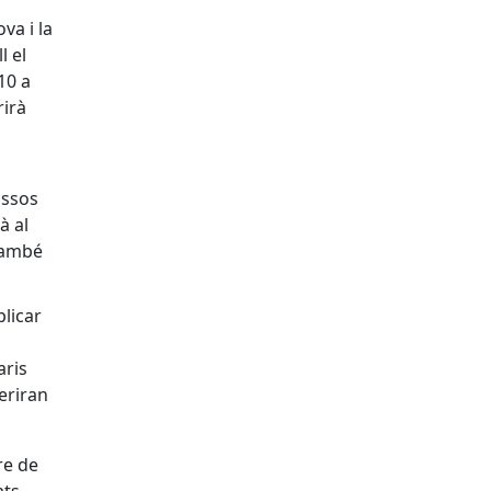
va i la
l el
10 a
rirà
ossos
à al
 També
licar
aris
eriran
re de