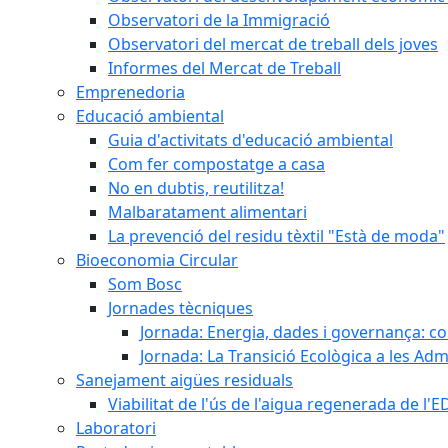
Observatori de la Immigració
Observatori del mercat de treball dels joves
Informes del Mercat de Treball
Emprenedoria
Educació ambiental
Guia d'activitats d'educació ambiental
Com fer compostatge a casa
No en dubtis, reutilitza!
Malbaratament alimentari
La prevenció del residu tèxtil "Està de moda"
Bioeconomia Circular
Som Bosc
Jornades tècniques
Jornada: Energia, dades i governança: co
Jornada: La Transició Ecològica a les Adm
Sanejament aigües residuals
Viabilitat de l'ús de l'aigua regenerada de l
Laboratori