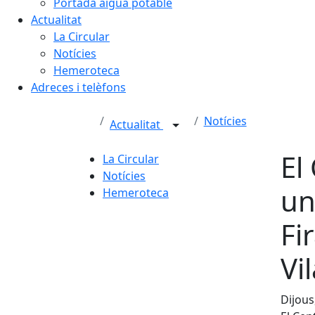
Portada aigua potable
Actualitat
La Circular
Notícies
Hemeroteca
Adreces i telèfons
Notícies
Actualitat
El
La Circular
Notícies
un
Hemeroteca
Fi
Vi
Dijous