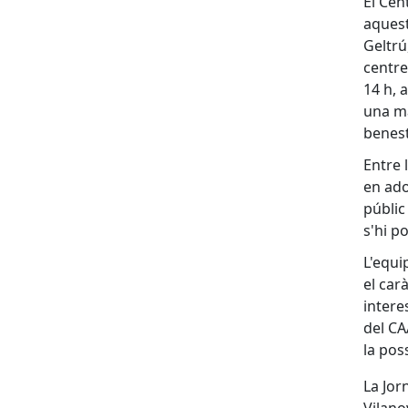
El Cen
aquest
Geltrú
centre
14 h, 
una ma
benest
Entre 
en ado
públic
s'hi p
L'equi
el car
intere
del CA
la poss
La Jor