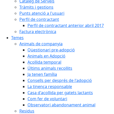
Catàleg de Serveis
Tràmits i gestions
Punts atenció a l'usuari
Perfil de contractant
Perfil de contractant anterior abril 2017
Factura electrònica
Temes
Animals de companyia
Qüestionari pre-adopció
Animals en Adopció
Acollida temporal
Últims animals recollits
Ja tenen família
Consells per després de l'adopció
La tinença responsable
Casa d'acollida per gatets lactants
Com fer de voluntari
Observatori abandonament animal
Residus