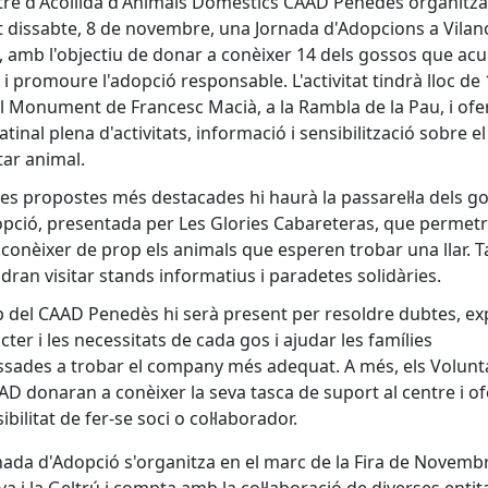
tre d'Acollida d'Animals Domèstics CAAD Penedès organitza
 dissabte, 8 de novembre, una Jornada d'Adopcions a Vilano
, amb l'objectiu de donar a conèixer 14 dels gossos que acul
 i promoure l'adopció responsable. L'activitat tindrà lloc de 
al Monument de Francesc Macià, a la Rambla de la Pau, i ofe
tinal plena d'activitats, informació i sensibilització sobre el
ar animal.
les propostes més destacades hi haurà la passarel·la dels g
pció, presentada per Les Glories Cabareteras, que permetr
 conèixer de prop els animals que esperen trobar una llar.
odran visitar stands informatius i paradetes solidàries.
p del CAAD Penedès hi serà present per resoldre dubtes, exp
àcter i les necessitats de cada gos i ajudar les famílies
ssades a trobar el company més adequat. A més, els Volunt
AD donaran a conèixer la seva tasca de suport al centre i of
ibilitat de fer-se soci o col·laborador.
nada d'Adopció s'organitza en el marc de la Fira de Novemb