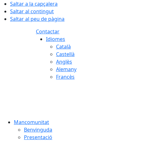
Saltar a la capçalera
Saltar al contingut
Saltar al peu de pàgina
Contactar
Idiomes
Català
Castellà
Anglès
Alemany
Francès
08.08.2026 | 18:04
Mancomunitat
Benvinguda
Presentació