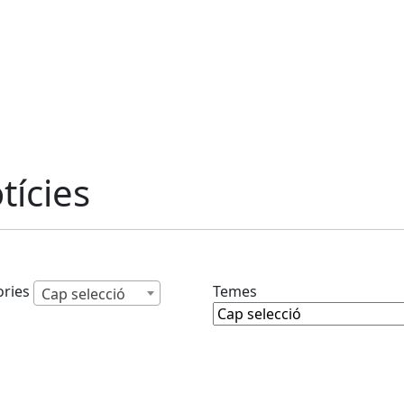
tícies
Temes
ories
Cap selecció