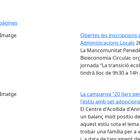
pàgines
Obertes les inscripcions p
Administracions Locals
2
La Mancomunitat Penedès-
Bioeconomia Circular, org
jornada “La transició eco
tindrà lloc de 9h30 a 14h
La campanya “20 llars pe
l'estiu amb set adopcion
El Centre d'Acollida d'A
un balanç molt positiu 
aquest estiu sota el lema 
trobar una família per a 
i, a data de tancament d