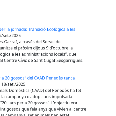
er la jornada: Transició Ecològica a les
6/set./2025
Garraf, a través del Servei de
anitza el pròxim dijous 9 d'octubre la
lògica a les administracions locals”, que
 al Centre Cívic de Sant Cugat Sesgarrigues.
r a 20 gossos” del CAAD Penedès tanca
s
18/set./2025
nimals Domèstics (CAAD) del Penedès ha fet
de la campanya d'adopcions impulsada
“20 llars per a 20 gossos”. L'objectiu era
vint gossos que feia anys que vivien al centre
e la campanya, set animals han estat