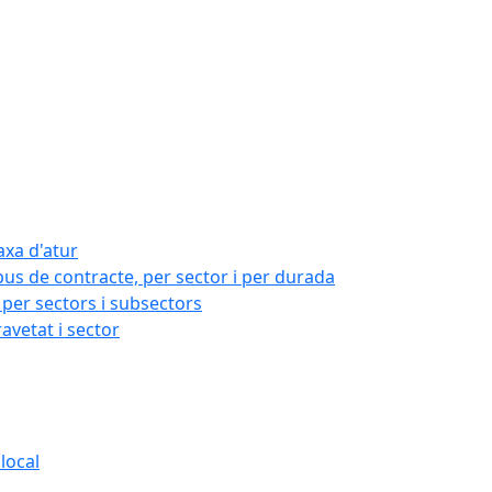
axa d'atur
pus de contracte, per sector i per durada
per sectors i subsectors
ravetat i sector
local