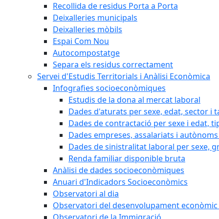
Recollida de residus Porta a Porta
Deixalleries municipals
Deixalleries mòbils
Espai Com Nou
Autocompostatge
Separa els residus correctament
Servei d'Estudis Territorials i Anàlisi Econòmica
Infografies socioeconòmiques
Estudis de la dona al mercat laboral
Dades d'aturats per sexe, edat, sector i t
Dades de contractació per sexe i edat, ti
Dades empreses, assalariats i autònoms 
Dades de sinistralitat laboral per sexe, g
Renda familiar disponible bruta
Anàlisi de dades socioeconòmiques
Anuari d'Indicadors Socioeconòmics
Observatori al dia
Observatori del desenvolupament econòmic 
Observatori de la Immigració