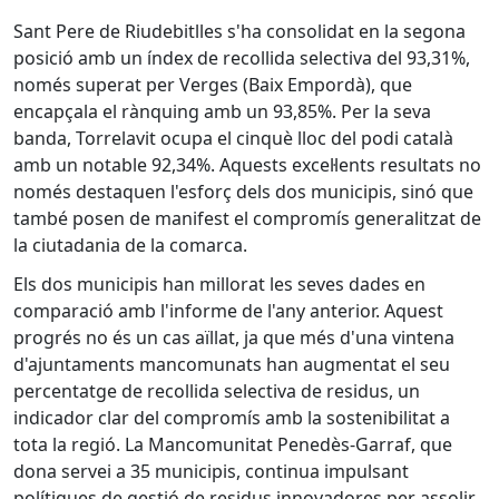
Sant Pere de Riudebitlles s'ha consolidat en la segona
posició amb un índex de recollida selectiva del 93,31%,
només superat per Verges (Baix Empordà), que
encapçala el rànquing amb un 93,85%. Per la seva
banda, Torrelavit ocupa el cinquè lloc del podi català
amb un notable 92,34%. Aquests excel·lents resultats no
només destaquen l'esforç dels dos municipis, sinó que
també posen de manifest el compromís generalitzat de
la ciutadania de la comarca.
Els dos municipis han millorat les seves dades en
comparació amb l'informe de l'any anterior. Aquest
progrés no és un cas aïllat, ja que més d'una vintena
d'ajuntaments mancomunats han augmentat el seu
percentatge de recollida selectiva de residus, un
indicador clar del compromís amb la sostenibilitat a
tota la regió. La Mancomunitat Penedès-Garraf, que
dona servei a 35 municipis, continua impulsant
polítiques de gestió de residus innovadores per assolir