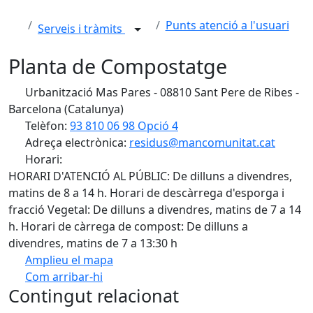
Punts atenció a l'usuari
Serveis i tràmits
Planta de Compostatge
Urbanització Mas Pares - 08810 Sant Pere de Ribes -
Barcelona (Catalunya)
Telèfon:
93 810 06 98 Opció 4
Adreça electrònica:
residus@mancomunitat.cat
Horari:
HORARI D'ATENCIÓ AL PÚBLIC: De dilluns a divendres,
matins de 8 a 14 h. Horari de descàrrega d'esporga i
fracció Vegetal: De dilluns a divendres, matins de 7 a 14
h. Horari de càrrega de compost: De dilluns a
divendres, matins de 7 a 13:30 h
Amplieu el mapa
Com arribar-hi
Leaflet
| ©
OpenStreetMap
contributors
Contingut relacionat
+