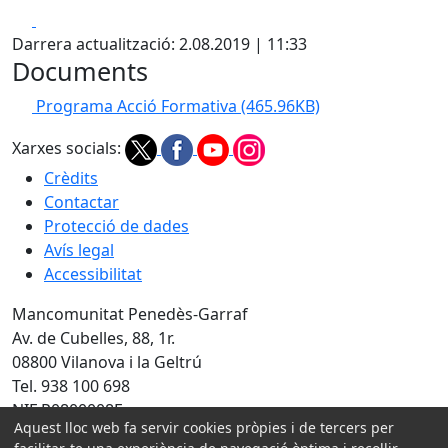
Facebook
X
Darrera actualització: 2.08.2019 | 11:33
Documents
Programa Acció Formativa
(465.96KB)
Xarxes socials:
Crèdits
Contactar
Protecció de dades
Avís legal
Accessibilitat
Mancomunitat Penedès-Garraf
Av. de Cubelles, 88, 1r.
08800 Vilanova i la Geltrú
Tel. 938 100 698
NIF P0800008E
Aquest lloc web fa servir cookies pròpies i de tercers per