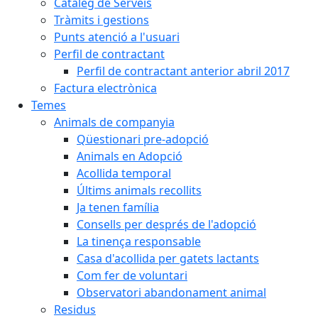
Catàleg de Serveis
Tràmits i gestions
Punts atenció a l'usuari
Perfil de contractant
Perfil de contractant anterior abril 2017
Factura electrònica
Temes
Animals de companyia
Qüestionari pre-adopció
Animals en Adopció
Acollida temporal
Últims animals recollits
Ja tenen família
Consells per després de l'adopció
La tinença responsable
Casa d'acollida per gatets lactants
Com fer de voluntari
Observatori abandonament animal
Residus