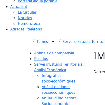
Portada aigua potable
Actualitat
La Circular
Notícies
Hemeroteca
Adreces i telèfons
Temes
Servei d'Estudis Territo
IM
Animals de companyia
Residus
Servei d'Estudis Territorials i
Fa
Anàlisi Econòmica
Darrer
Infografies
socioeconòmiques
Anàlisi de dades
socioeconòmiques
Anuari d'Indicadors
Socioeconòmics