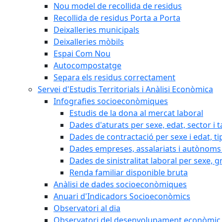
Nou model de recollida de residus
Recollida de residus Porta a Porta
Deixalleries municipals
Deixalleries mòbils
Espai Com Nou
Autocompostatge
Separa els residus correctament
Servei d'Estudis Territorials i Anàlisi Econòmica
Infografies socioeconòmiques
Estudis de la dona al mercat laboral
Dades d'aturats per sexe, edat, sector i t
Dades de contractació per sexe i edat, ti
Dades empreses, assalariats i autònoms 
Dades de sinistralitat laboral per sexe, g
Renda familiar disponible bruta
Anàlisi de dades socioeconòmiques
Anuari d'Indicadors Socioeconòmics
Observatori al dia
Observatori del desenvolupament econòmic 