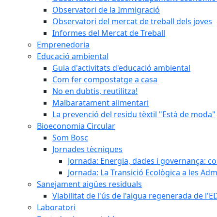
Observatori de la Immigració
Observatori del mercat de treball dels joves
Informes del Mercat de Treball
Emprenedoria
Educació ambiental
Guia d'activitats d'educació ambiental
Com fer compostatge a casa
No en dubtis, reutilitza!
Malbaratament alimentari
La prevenció del residu tèxtil "Està de moda"
Bioeconomia Circular
Som Bosc
Jornades tècniques
Jornada: Energia, dades i governança: co
Jornada: La Transició Ecològica a les Adm
Sanejament aigües residuals
Viabilitat de l'ús de l'aigua regenerada de l
Laboratori