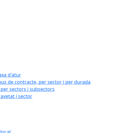
axa d'atur
pus de contracte, per sector i per durada
per sectors i subsectors
ravetat i sector
local