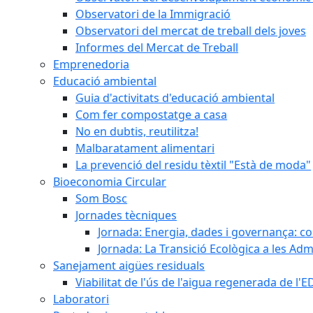
Observatori de la Immigració
Observatori del mercat de treball dels joves
Informes del Mercat de Treball
Emprenedoria
Educació ambiental
Guia d'activitats d'educació ambiental
Com fer compostatge a casa
No en dubtis, reutilitza!
Malbaratament alimentari
La prevenció del residu tèxtil "Està de moda"
Bioeconomia Circular
Som Bosc
Jornades tècniques
Jornada: Energia, dades i governança: co
Jornada: La Transició Ecològica a les Adm
Sanejament aigües residuals
Viabilitat de l'ús de l'aigua regenerada de l
Laboratori