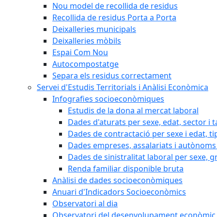
Nou model de recollida de residus
Recollida de residus Porta a Porta
Deixalleries municipals
Deixalleries mòbils
Espai Com Nou
Autocompostatge
Separa els residus correctament
Servei d'Estudis Territorials i Anàlisi Econòmica
Infografies socioeconòmiques
Estudis de la dona al mercat laboral
Dades d'aturats per sexe, edat, sector i t
Dades de contractació per sexe i edat, ti
Dades empreses, assalariats i autònoms 
Dades de sinistralitat laboral per sexe, g
Renda familiar disponible bruta
Anàlisi de dades socioeconòmiques
Anuari d'Indicadors Socioeconòmics
Observatori al dia
Observatori del desenvolupament econòmic 