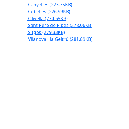
Canyelles
(273.75KB)
Cubelles
(276.99KB)
Olivella
(274.59KB)
Sant Pere de Ribes
(278.06KB)
Sitges
(279.33KB)
Vilanova i la Geltrú
(281.89KB)