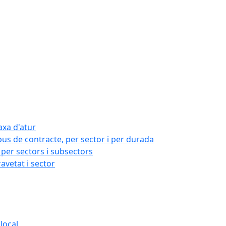
axa d'atur
pus de contracte, per sector i per durada
per sectors i subsectors
ravetat i sector
local