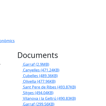
conòmics
Documents
Garraf
(2.9MB)
Canyelles
(471.24KB)
Cubelles
(489.36KB)
Olivella
(477.96KB)
Sant Pere de Ribes
(493.87KB)
Sitges
(494.04KB)
Vilanova i la Geltrú
(490.83KB)
Garraf
(299.56KB)