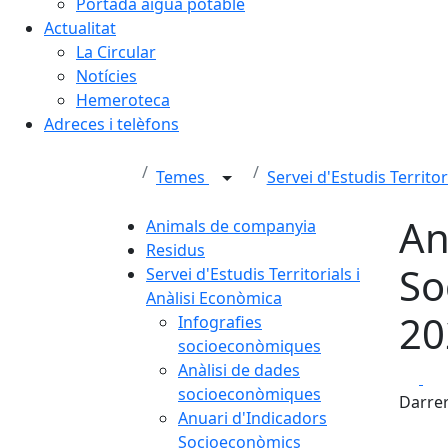
Portada aigua potable
Actualitat
La Circular
Notícies
Hemeroteca
Adreces i telèfons
Temes
Servei d'Estudis Territo
An
Animals de companyia
Residus
So
Servei d'Estudis Territorials i
Anàlisi Econòmica
20
Infografies
socioeconòmiques
Anàlisi de dades
Fa
socioeconòmiques
Darrer
Anuari d'Indicadors
Socioeconòmics