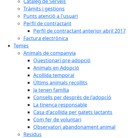
Catàleg de Serveis
Tràmits i gestions
Punts atenció a l'usuari
Perfil de contractant
Perfil de contractant anterior abril 2017
Factura electrònica
Temes
Animals de companyia
Qüestionari pre-adopció
Animals en Adopció
Acollida temporal
Últims animals recollits
Ja tenen família
Consells per després de l'adopció
La tinença responsable
Casa d'acollida per gatets lactants
Com fer de voluntari
Observatori abandonament animal
Residus