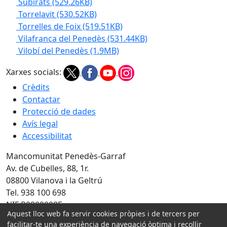
Subirats
(529.26KB)
Torrelavit
(530.52KB)
Torrelles de Foix
(519.51KB)
Vilafranca del Penedès
(531.44KB)
Vilobí del Penedès
(1.9MB)
Xarxes socials:
Crèdits
Contactar
Protecció de dades
Avís legal
Accessibilitat
Mancomunitat Penedès-Garraf
Av. de Cubelles, 88, 1r.
08800 Vilanova i la Geltrú
Tel. 938 100 698
NIF P0800008E
Aquest lloc web fa servir cookies pròpies i de tercers per
facilitar-te una experiència de navegació òptima i recollir
Amb la col·laboració de: