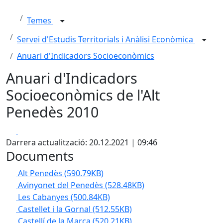
Temes
Servei d'Estudis Territorials i Anàlisi Econòmica
Anuari d'Indicadors Socioeconòmics
Anuari d'Indicadors
Socioeconòmics de l'Alt
Penedès 2010
Facebook
X
Darrera actualització: 20.12.2021 | 09:46
Documents
Alt Penedès
(590.79KB)
Avinyonet del Penedès
(528.48KB)
Les Cabanyes
(500.84KB)
Castellet i la Gornal
(512.55KB)
Castellí de la Marca
(520.21KB)