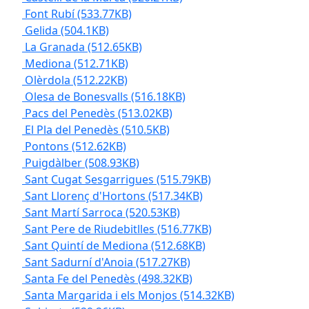
Font Rubí
(533.77KB)
Gelida
(504.1KB)
La Granada
(512.65KB)
Mediona
(512.71KB)
Olèrdola
(512.22KB)
Olesa de Bonesvalls
(516.18KB)
Pacs del Penedès
(513.02KB)
El Pla del Penedès
(510.5KB)
Pontons
(512.62KB)
Puigdàlber
(508.93KB)
Sant Cugat Sesgarrigues
(515.79KB)
Sant Llorenç d'Hortons
(517.34KB)
Sant Martí Sarroca
(520.53KB)
Sant Pere de Riudebitlles
(516.77KB)
Sant Quintí de Mediona
(512.68KB)
Sant Sadurní d'Anoia
(517.27KB)
Santa Fe del Penedès
(498.32KB)
Santa Margarida i els Monjos
(514.32KB)