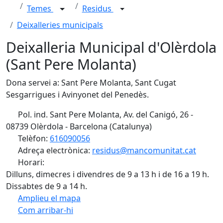
Temes
Residus
Deixalleries municipals
Deixalleria Municipal d'Olèrdola
(Sant Pere Molanta)
Dona servei a: Sant Pere Molanta, Sant Cugat
Sesgarrigues i Avinyonet del Penedès.
Pol. ind. Sant Pere Molanta, Av. del Canigó, 26 -
08739 Olèrdola - Barcelona (Catalunya)
Telèfon:
616090056
Adreça electrònica:
residus@mancomunitat.cat
Horari:
Dilluns, dimecres i divendres de 9 a 13 h i de 16 a 19 h.
Dissabtes de 9 a 14 h.
Amplieu el mapa
Com arribar-hi
Leaflet
| ©
OpenStreetMap
contributors
Facebook
X