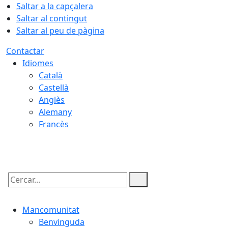
Saltar a la capçalera
Saltar al contingut
Saltar al peu de pàgina
Contactar
Idiomes
Català
Castellà
Anglès
Alemany
Francès
07.08.2026 | 03:42
Cercar:
Mancomunitat
Benvinguda