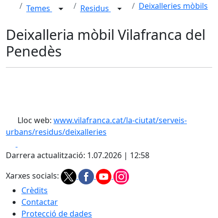
Deixalleries mòbils
Temes
Residus
Deixalleria mòbil Vilafranca del
Penedès
Lloc web:
www.vilafranca.cat/la-ciutat/serveis-
urbans/residus/deixalleries
Facebook
X
Darrera actualització: 1.07.2026 | 12:58
Xarxes socials:
Crèdits
Contactar
Protecció de dades