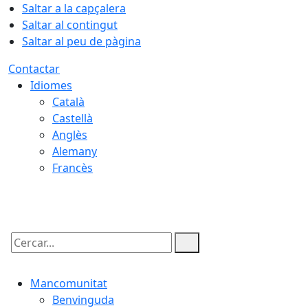
Saltar a la capçalera
Saltar al contingut
Saltar al peu de pàgina
Contactar
Idiomes
Català
Castellà
Anglès
Alemany
Francès
09.08.2026 | 08:02
Cercar:
Mancomunitat
Benvinguda