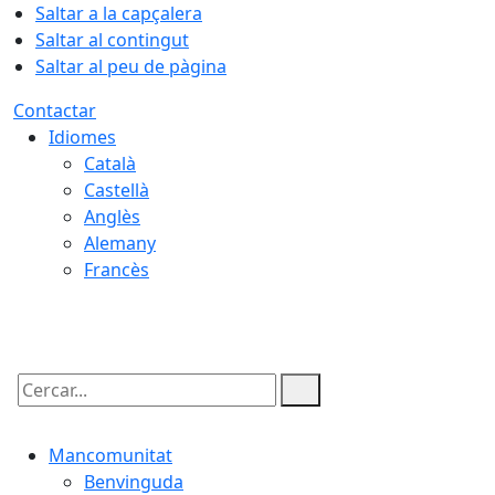
Saltar a la capçalera
Saltar al contingut
Saltar al peu de pàgina
Contactar
Idiomes
Català
Castellà
Anglès
Alemany
Francès
08.08.2026 | 17:10
Cercar:
Mancomunitat
Benvinguda