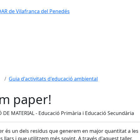
'EDAR de Vilafranca del Penedés
Guia d'activitats d'educació ambiental
m paper!
 DE MATERIAL - Educació Primària i Educació Secundària
er és un dels residus que generem en major quantitat a les
s llars i que utilitzem més sovint. A través d'aquest taller,