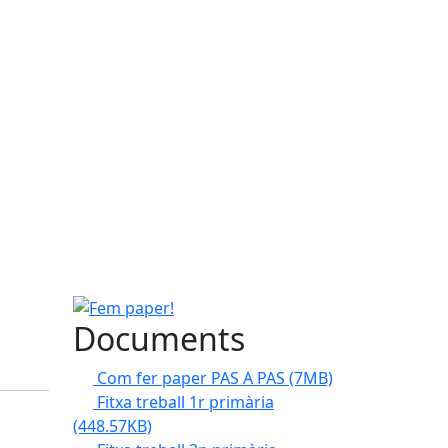
Fem paper!
Documents
Com fer paper PAS A PAS
(7MB)
Fitxa treball 1r primària
(448.57KB)