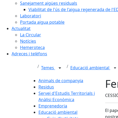
Sanejament aigües residuals
Viabilitat de l'ús de l'aigua regenerada de l
Laboratori
Portada aigua potable
Actualitat
La Circular
Notícies
Hemeroteca
Adreces i telèfons
Temes
Educació ambiental
Fe
Animals de companyia
Residus
Servei d'Estudis Territorials i
CESSIÓ
Anàlisi Econòmica
Emprenedoria
El pap
Educació ambiental
nostre