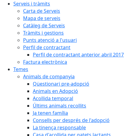
Serveis i tràmits
Carta de Serveis
Mapa de serveis
Catàleg de Serveis
Tràmits i gestions
Punts atenció a l'usuari
Perfil de contractant
Perfil de contractant anterior abril 2017
Factura electrònica
Temes
Animals de companyia
Qüestionari pre-adopció
Animals en Adopció
Acollida temporal
Últims animals recollits
Ja tenen família
Consells per després de l'adopció
La tinença responsable
Casa d'acollida per gatets lactants