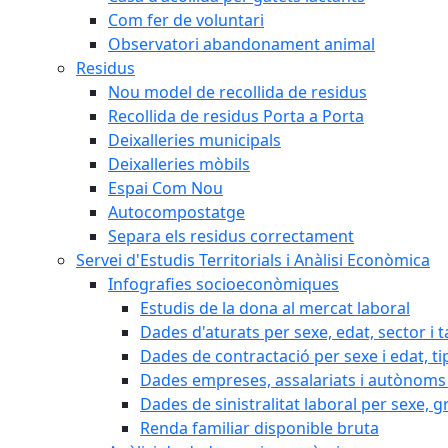
Com fer de voluntari
Observatori abandonament animal
Residus
Nou model de recollida de residus
Recollida de residus Porta a Porta
Deixalleries municipals
Deixalleries mòbils
Espai Com Nou
Autocompostatge
Separa els residus correctament
Servei d'Estudis Territorials i Anàlisi Econòmica
Infografies socioeconòmiques
Estudis de la dona al mercat laboral
Dades d'aturats per sexe, edat, sector i t
Dades de contractació per sexe i edat, ti
Dades empreses, assalariats i autònoms 
Dades de sinistralitat laboral per sexe, g
Renda familiar disponible bruta