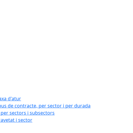
axa d'atur
pus de contracte, per sector i per durada
per sectors i subsectors
ravetat i sector