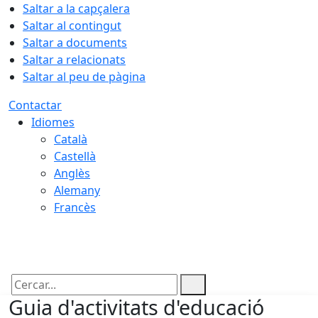
Saltar a la capçalera
Saltar al contingut
Saltar a documents
Saltar a relacionats
Saltar al peu de pàgina
Contactar
Idiomes
Català
Castellà
Anglès
Alemany
Francès
06.08.2026 | 21:41
Cercar:
Guia d'activitats d'educació