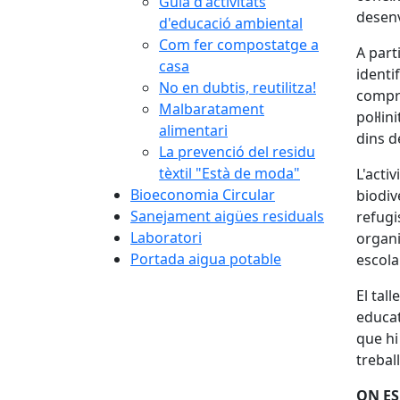
Guia d'activitats
desenv
d'educació ambiental
Com fer compostatge a
A part
casa
identi
No en dubtis, reutilitza!
compre
Malbaratament
pol·li
alimentari
dins d
La prevenció del residu
tèxtil "Està de moda"
L'acti
Bioeconomia Circular
biodiv
Sanejament aigües residuals
refugi
Laboratori
organi
Portada aigua potable
escola
El tal
educat
que hi
treball
ON ES