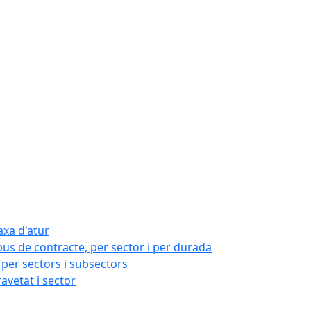
axa d'atur
pus de contracte, per sector i per durada
per sectors i subsectors
ravetat i sector