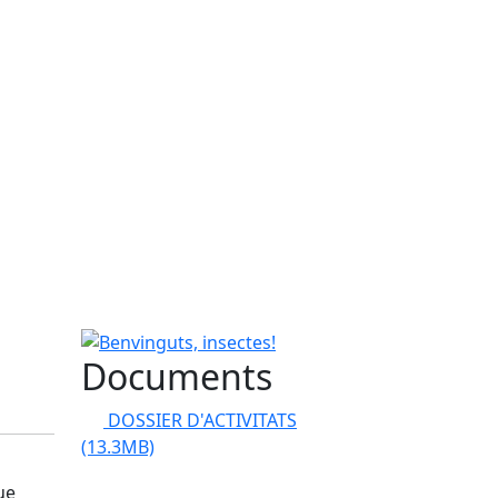
Benvinguts, insectes!
Documents
DOSSIER D'ACTIVITATS
(13.3MB)
ue