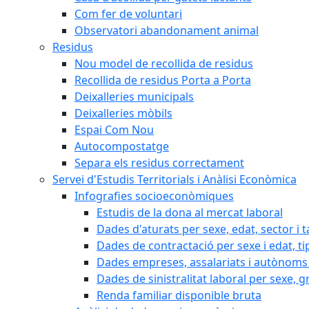
Com fer de voluntari
Observatori abandonament animal
Residus
Nou model de recollida de residus
Recollida de residus Porta a Porta
Deixalleries municipals
Deixalleries mòbils
Espai Com Nou
Autocompostatge
Separa els residus correctament
Servei d'Estudis Territorials i Anàlisi Econòmica
Infografies socioeconòmiques
Estudis de la dona al mercat laboral
Dades d'aturats per sexe, edat, sector i t
Dades de contractació per sexe i edat, ti
Dades empreses, assalariats i autònoms 
Dades de sinistralitat laboral per sexe, g
Renda familiar disponible bruta