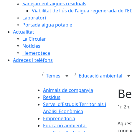
Sanejament aigües residuals
Viabilitat de l'ús de l'aigua regenerada de l
Laboratori
Portada aigua potable
Actualitat
La Circular
Notícies
Hemeroteca
Adreces i telèfons
Temes
Educació ambiental
Be
Animals de companyia
Residus
Servei d'Estudis Territorials i
1r, 2n,
Anàlisi Econòmica
Emprenedoria
Aquest
Educació ambiental
coneix