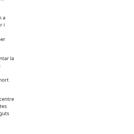
n a
r i
per
ntar la
s
hort
 centre
ctes
nguts