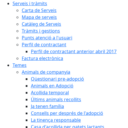
Serveis i tràmits
Carta de Serveis
Mapa de serveis
Catàleg de Serveis
Tràmits i gestions
Punts atenció a l'usuari
Perfil de contractant
Perfil de contractant anterior abril 2017
Factura electrònica
Temes
Animals de companyia
Qüestionari pre-adopció
Animals en Adopció
Acollida temporal
Últims animals recollits
Ja tenen família
Consells per després de l'adopció
La tinença responsable
Casa d'acollida per gatets lactants