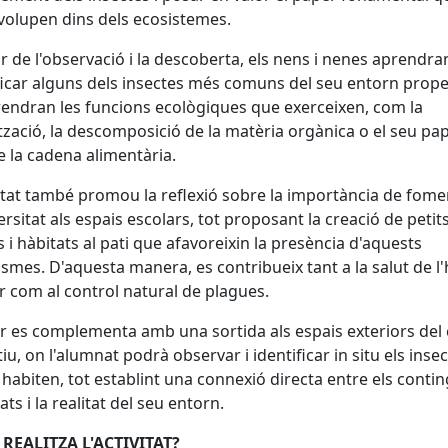
olupen dins dels ecosistemes.
ir de l'observació i la descoberta, els nens i nenes aprendra
ficar alguns dels insectes més comuns del seu entorn prope
ndran les funcions ecològiques que exerceixen, com la
nització, la descomposició de la matèria orgànica o el seu pa
e la cadena alimentària.
vitat també promou la reflexió sobre la importància de fome
ersitat als espais escolars, tot proposant la creació de petit
s i hàbitats al pati que afavoreixin la presència d'aquests
smes. D'aquesta manera, es contribueix tant a la salut de l'
r com al control natural de plagues.
ler es complementa amb una sortida als espais exteriors del
iu, on l'alumnat podrà observar i identificar in situ els inse
 habiten, tot establint una connexió directa entre els conti
ats i la realitat del seu entorn.
 REALITZA L'ACTIVITAT?