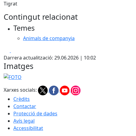
Tigrat
Contingut relacionat
Temes
Animals de companyia
Facebook
X
Darrera actualització: 29.06.2026 | 10:02
Imatges
FOTO
Xarxes socials:
Crèdits
Contactar
Protecció de dades
Avís legal
Accessibilitat