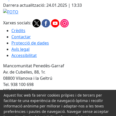
Darrera actualització: 24.01.2025 | 13:33
FOTO
Xarxes socials:
Crèdits
Contactar
Protecció de dades
Avís legal
Accessibilitat
Mancomunitat Penedès-Garraf
Av. de Cubelles, 88, 1r.
08800 Vilanova i la Geltrú
Tel. 938 100 698
NIF P0800008E
Aquest lloc web fa servir cookies pròpies i de tercers per
Amb la col·laboració de:
facilitar-te una experiència de navegació òptima i recollir
informació anònima per millorar i adaptar-nos a les teves
preferències i pautes de navegació. Navegar sense acceptar