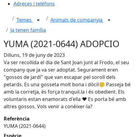
Adreces i telèfons
Temes
Animals de companyia
Ja tenen família
YUMA (2021-0644) ADOPCIO
Dilluns, 19 de juny de 2023
Va ser recollida el dia de Sant Joan junt al Frodo, el seu
company que ja va ser adoptat. Segurament eren
"gossos de jardí" que van escapar pel soroll dels
petards. Es una gosseta molt bona i dòcil🙂 Passeja bé
amb la corretja, és força tranquil.la i és obedient. Els
voluntaris estan enamorats d'ella ❤️ Es porta bé amb
altres gossos. Vols venir a conèixer-la?
Referència
YUMA (2021-0644)
Espècie