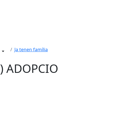
Ja tenen família
4) ADOPCIO