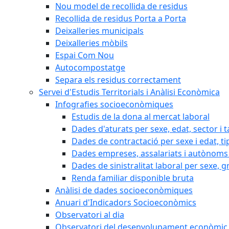
Nou model de recollida de residus
Recollida de residus Porta a Porta
Deixalleries municipals
Deixalleries mòbils
Espai Com Nou
Autocompostatge
Separa els residus correctament
Servei d'Estudis Territorials i Anàlisi Econòmica
Infografies socioeconòmiques
Estudis de la dona al mercat laboral
Dades d'aturats per sexe, edat, sector i t
Dades de contractació per sexe i edat, ti
Dades empreses, assalariats i autònoms 
Dades de sinistralitat laboral per sexe, g
Renda familiar disponible bruta
Anàlisi de dades socioeconòmiques
Anuari d'Indicadors Socioeconòmics
Observatori al dia
Observatori del desenvolupament econòmic 