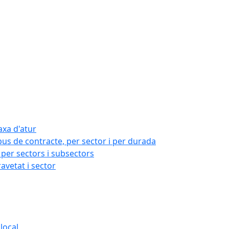
axa d'atur
pus de contracte, per sector i per durada
per sectors i subsectors
ravetat i sector
local