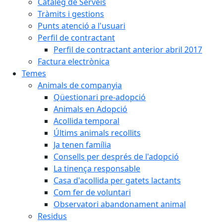
Catàleg de Serveis
Tràmits i gestions
Punts atenció a l'usuari
Perfil de contractant
Perfil de contractant anterior abril 2017
Factura electrònica
Temes
Animals de companyia
Qüestionari pre-adopció
Animals en Adopció
Acollida temporal
Últims animals recollits
Ja tenen família
Consells per després de l'adopció
La tinença responsable
Casa d'acollida per gatets lactants
Com fer de voluntari
Observatori abandonament animal
Residus