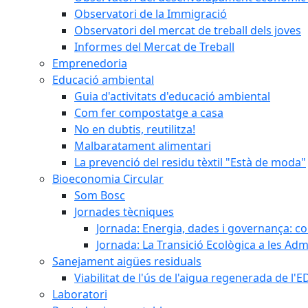
Observatori de la Immigració
Observatori del mercat de treball dels joves
Informes del Mercat de Treball
Emprenedoria
Educació ambiental
Guia d'activitats d'educació ambiental
Com fer compostatge a casa
No en dubtis, reutilitza!
Malbaratament alimentari
La prevenció del residu tèxtil "Està de moda"
Bioeconomia Circular
Som Bosc
Jornades tècniques
Jornada: Energia, dades i governança: co
Jornada: La Transició Ecològica a les Adm
Sanejament aigües residuals
Viabilitat de l'ús de l'aigua regenerada de l
Laboratori