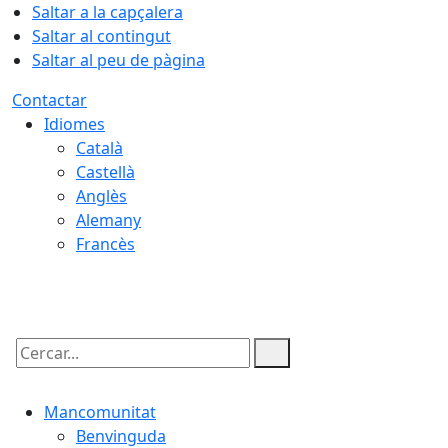
Saltar a la capçalera
Saltar al contingut
Saltar al peu de pàgina
Contactar
Idiomes
Català
Castellà
Anglès
Alemany
Francès
09.08.2026 | 03:02
Cercar:
Mancomunitat
Benvinguda