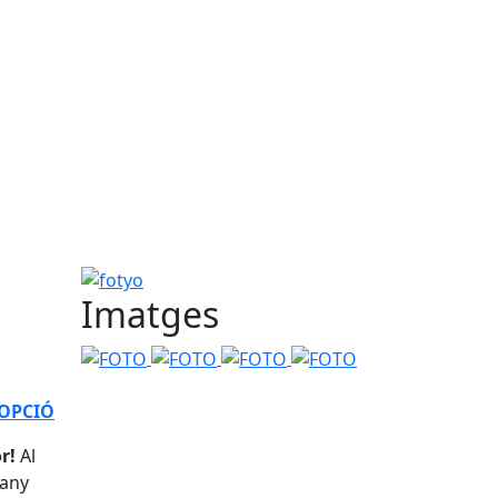
fotyo
Imatges
FOTO
FOTO
FOTO
FOTO
OPCIÓ
r!
Al
pany