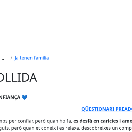
Ja tenen família
OLLIDA
ONFIANÇA
💙
QÜESTIONARI PREAD
mps per confiar, però quan ho fa,
es desfà en carícies i amo
guts, però quan et coneix i es relaxa, descobreixes un com