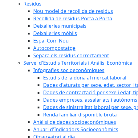
Residus
Nou model de recollida de residus
Recollida de residus Porta a Porta
Deixalleries municipals
Deixalleries mòbils
Espai Com Nou
Autocompostatge
Separa els residus correctament
Servei d'Estudis Territorials i Anàlisi Econòmica
Infografies socioeconòmiques
Estudis de la dona al mercat laboral
Dades d'aturats per sexe, edat, sector i t
Dades de contractació per sexe i edat, ti
Dades empreses, assalariats i autònoms 
Dades de sinistralitat laboral per sexe, g
Renda familiar disponible bruta
Anàlisi de dades socioeconòmiques
Anuari d'Indicadors Socioeconòmics
Observatori al dia