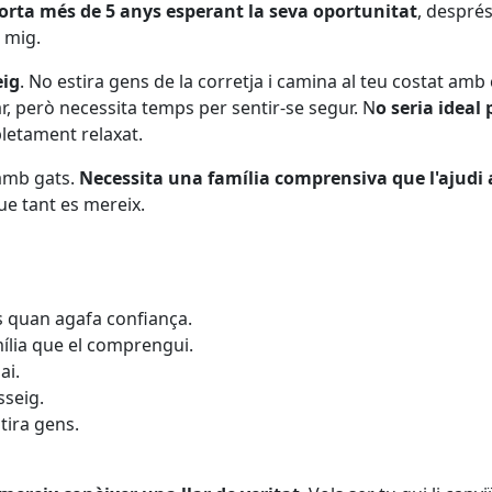
orta més de 5 anys esperant la seva oportunitat
, despré
 mig.
eig
. No estira gens de la corretja i camina al teu costat amb
ar, però necessita temps per sentir-se segur. N
o seria ideal 
pletament relaxat.
 amb gats.
Necessita una família comprensiva que l'ajudi 
que tant es mereix.
ós quan agafa confiança.
mília que el comprengui.
ai.
sseig.
tira gens.