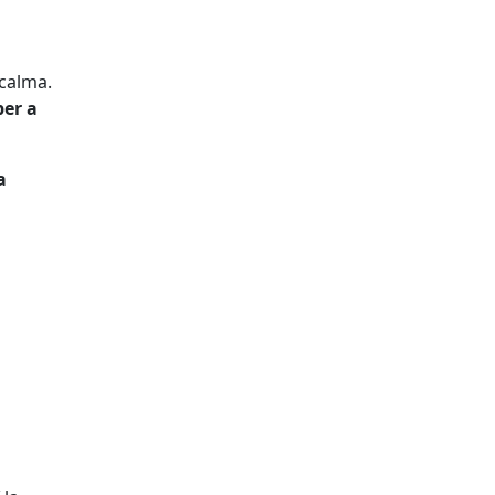
s
 calma.
per a
a