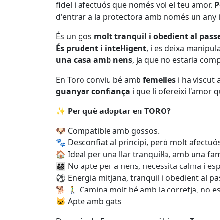
fidel i afectuós que només vol el teu amor.
P
d'entrar a la protectora amb només un any i
És un gos
molt tranquil i obedient al pass
És prudent i intel·ligent
, i es deixa manipul
una casa amb nens
, ja que no estaria com
En Toro conviu bé amb
femelles
i ha viscut
guanyar confiança
i que li ofereixi l'amor 
✨
Per què adoptar en TORO?
🐶 Compatible amb gossos.
🐾 Desconfiat al principi, però molt afectu
🏠 Ideal per una llar tranquil·la, amb una fa
👨‍👩‍👧‍👦 No apte per a nens, necessita calma i esp
⚽ Energia mitjana, tranquil i obedient al pa
🐕 🚶‍♂️ Camina molt bé amb la corretja, no es
🐱 Apte amb gats