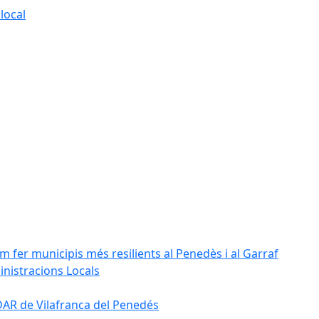
local
m fer municipis més resilients al Penedès i al Garraf
inistracions Locals
'EDAR de Vilafranca del Penedés