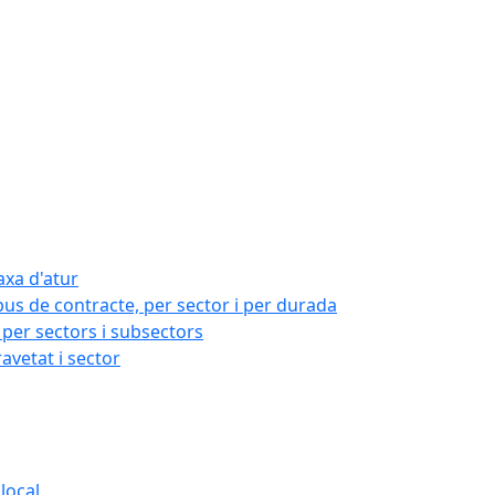
axa d'atur
pus de contracte, per sector i per durada
per sectors i subsectors
ravetat i sector
local