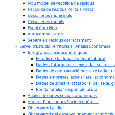
Nou model de recollida de residus
Recollida de residus Porta a Porta
Deixalleries municipals
Deixalleries mòbils
Espai Com Nou
Autocompostatge
Separa els residus correctament
Servei d'Estudis Territorials i Anàlisi Econòmica
Infografies socioeconòmiques
Estudis de la dona al mercat laboral
Dades d'aturats per sexe, edat, sector i t
Dades de contractació per sexe i edat, ti
Dades empreses, assalariats i autònoms 
Dades de sinistralitat laboral per sexe, g
Renda familiar disponible bruta
Anàlisi de dades socioeconòmiques
Anuari d'Indicadors Socioeconòmics
Observatori al dia
Observatori del desenvolupament econòmic 