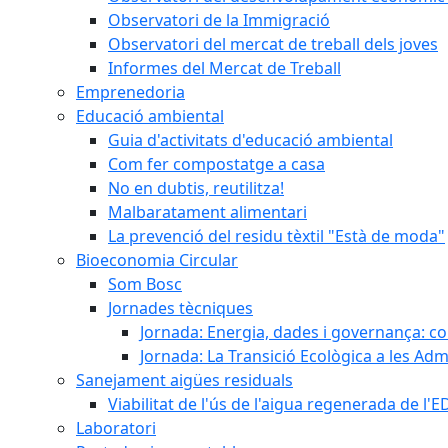
Observatori de la Immigració
Observatori del mercat de treball dels joves
Informes del Mercat de Treball
Emprenedoria
Educació ambiental
Guia d'activitats d'educació ambiental
Com fer compostatge a casa
No en dubtis, reutilitza!
Malbaratament alimentari
La prevenció del residu tèxtil "Està de moda"
Bioeconomia Circular
Som Bosc
Jornades tècniques
Jornada: Energia, dades i governança: co
Jornada: La Transició Ecològica a les Adm
Sanejament aigües residuals
Viabilitat de l'ús de l'aigua regenerada de l
Laboratori