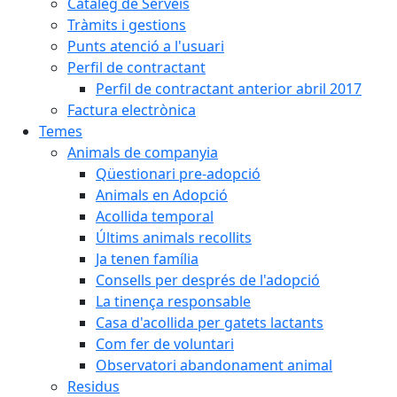
Catàleg de Serveis
Tràmits i gestions
Punts atenció a l'usuari
Perfil de contractant
Perfil de contractant anterior abril 2017
Factura electrònica
Temes
Animals de companyia
Qüestionari pre-adopció
Animals en Adopció
Acollida temporal
Últims animals recollits
Ja tenen família
Consells per després de l'adopció
La tinença responsable
Casa d'acollida per gatets lactants
Com fer de voluntari
Observatori abandonament animal
Residus