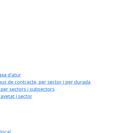
axa d'atur
pus de contracte, per sector i per durada
per sectors i subsectors
ravetat i sector
local