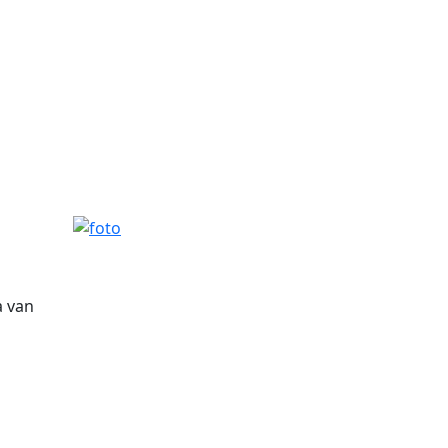
foto
a van