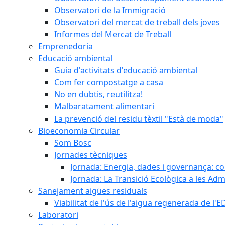
Observatori de la Immigració
Observatori del mercat de treball dels joves
Informes del Mercat de Treball
Emprenedoria
Educació ambiental
Guia d'activitats d'educació ambiental
Com fer compostatge a casa
No en dubtis, reutilitza!
Malbaratament alimentari
La prevenció del residu tèxtil "Està de moda"
Bioeconomia Circular
Som Bosc
Jornades tècniques
Jornada: Energia, dades i governança: co
Jornada: La Transició Ecològica a les Adm
Sanejament aigües residuals
Viabilitat de l'ús de l'aigua regenerada de l
Laboratori