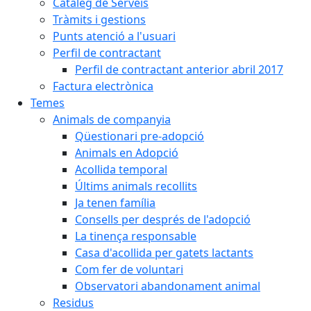
Catàleg de Serveis
Tràmits i gestions
Punts atenció a l'usuari
Perfil de contractant
Perfil de contractant anterior abril 2017
Factura electrònica
Temes
Animals de companyia
Qüestionari pre-adopció
Animals en Adopció
Acollida temporal
Últims animals recollits
Ja tenen família
Consells per després de l'adopció
La tinença responsable
Casa d'acollida per gatets lactants
Com fer de voluntari
Observatori abandonament animal
Residus