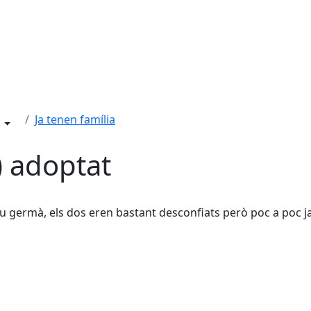
Ja tenen família
 adoptat
u germà, els dos eren bastant desconfiats però poc a poc j