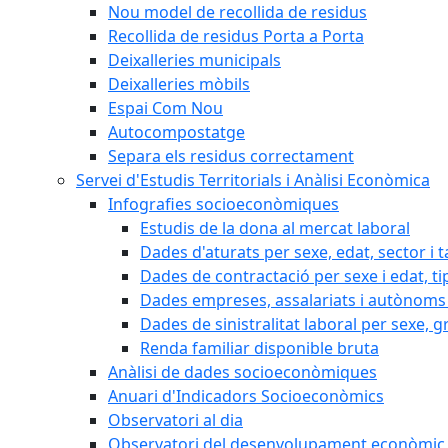
Nou model de recollida de residus
Recollida de residus Porta a Porta
Deixalleries municipals
Deixalleries mòbils
Espai Com Nou
Autocompostatge
Separa els residus correctament
Servei d'Estudis Territorials i Anàlisi Econòmica
Infografies socioeconòmiques
Estudis de la dona al mercat laboral
Dades d'aturats per sexe, edat, sector i t
Dades de contractació per sexe i edat, ti
Dades empreses, assalariats i autònoms 
Dades de sinistralitat laboral per sexe, g
Renda familiar disponible bruta
Anàlisi de dades socioeconòmiques
Anuari d'Indicadors Socioeconòmics
Observatori al dia
Observatori del desenvolupament econòmic 