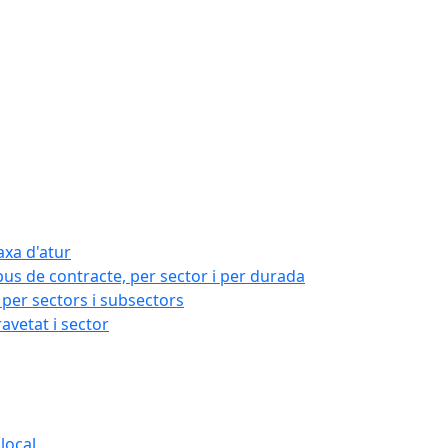
axa d'atur
pus de contracte, per sector i per durada
per sectors i subsectors
ravetat i sector
local