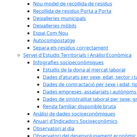
Nou model de recollida de residus
Recollida de residus Porta a Porta
Deixalleries municipals
Deixalleries mòbils
Espai Com Nou
Autocompostatge
Separa els residus correctament
Servei d'Estudis Territorials i Anàlisi Econòmica
Infografies socioeconòmiques
Estudis de la dona al mercat laboral
Dades d'aturats per sexe, edat, sector i t
Dades de contractació per sexe i edat, ti
Dades empreses, assalariats i autònoms 
Dades de sinistralitat laboral per sexe, g
Renda familiar disponible bruta
Anàlisi de dades socioeconòmiques
Anuari d'Indicadors Socioeconòmics
Observatori al dia
Observatori del desenvolupament econòmic 