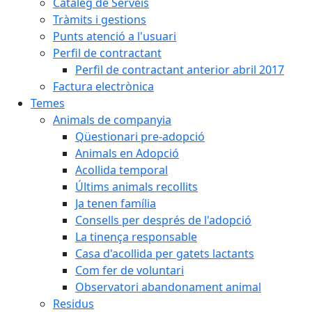
Catàleg de Serveis
Tràmits i gestions
Punts atenció a l'usuari
Perfil de contractant
Perfil de contractant anterior abril 2017
Factura electrònica
Temes
Animals de companyia
Qüestionari pre-adopció
Animals en Adopció
Acollida temporal
Últims animals recollits
Ja tenen família
Consells per després de l'adopció
La tinença responsable
Casa d'acollida per gatets lactants
Com fer de voluntari
Observatori abandonament animal
Residus