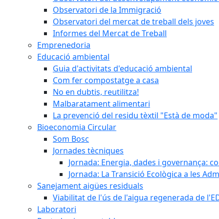
Observatori de la Immigració
Observatori del mercat de treball dels joves
Informes del Mercat de Treball
Emprenedoria
Educació ambiental
Guia d'activitats d'educació ambiental
Com fer compostatge a casa
No en dubtis, reutilitza!
Malbaratament alimentari
La prevenció del residu tèxtil "Està de moda"
Bioeconomia Circular
Som Bosc
Jornades tècniques
Jornada: Energia, dades i governança: co
Jornada: La Transició Ecològica a les Adm
Sanejament aigües residuals
Viabilitat de l'ús de l'aigua regenerada de l
Laboratori