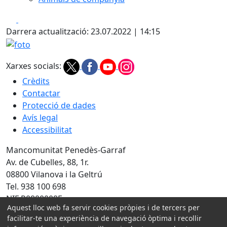
Facebook
X
Darrera actualització: 23.07.2022 | 14:15
foto
Xarxes socials:
Crèdits
Contactar
Protecció de dades
Avís legal
Accessibilitat
Mancomunitat Penedès-Garraf
Av. de Cubelles, 88, 1r.
08800 Vilanova i la Geltrú
Tel. 938 100 698
NIF P0800008E
Aquest lloc web fa servir cookies pròpies i de tercers per
Amb la col·laboració de:
facilitar-te una experiència de navegació òptima i recollir