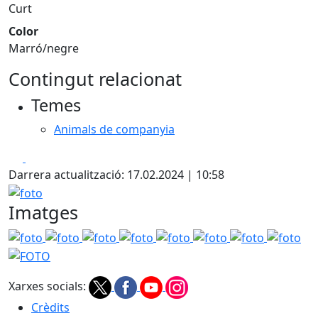
Curt
Color
Marró/negre
Contingut relacionat
Temes
Animals de companyia
Facebook
X
Darrera actualització: 17.02.2024 | 10:58
foto
Imatges
foto
foto
foto
foto
foto
foto
foto
foto
FO
Xarxes socials:
Crèdits