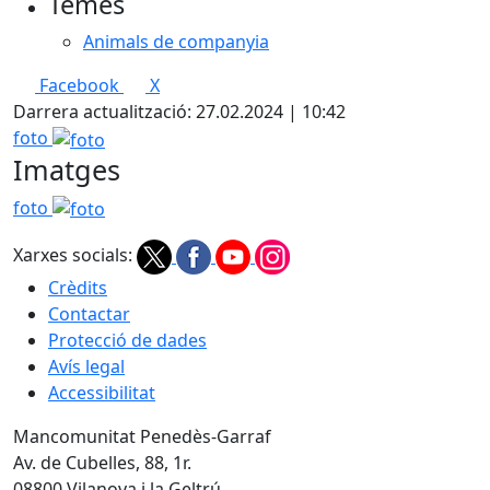
Temes
Animals de companyia
Facebook
X
Darrera actualització: 27.02.2024 | 10:42
foto
Imatges
foto
Xarxes socials:
Crèdits
Contactar
Protecció de dades
Avís legal
Accessibilitat
Mancomunitat Penedès-Garraf
Av. de Cubelles, 88, 1r.
08800 Vilanova i la Geltrú