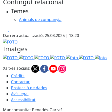
Contingut relacionat
Temes
Animals de companyia
Facebook
X
Darrera actualització: 25.03.2025 | 18:20
FOTO
Imatges
FOTO
FOTO
FOTO
FOTO
foto
FOTO
foto
Xarxes socials:
Crèdits
Contactar
Protecció de dades
Avís legal
Accessibilitat
Mancomunitat Penedès-Garraf