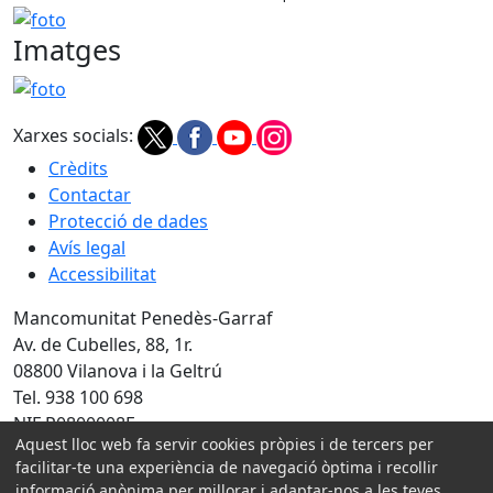
foto
Imatges
foto
Xarxes socials:
Crèdits
Contactar
Protecció de dades
Avís legal
Accessibilitat
Mancomunitat Penedès-Garraf
Av. de Cubelles, 88, 1r.
08800 Vilanova i la Geltrú
Tel. 938 100 698
NIF P0800008E
Aquest lloc web fa servir cookies pròpies i de tercers per
Amb la col·laboració de:
facilitar-te una experiència de navegació òptima i recollir
informació anònima per millorar i adaptar-nos a les teves