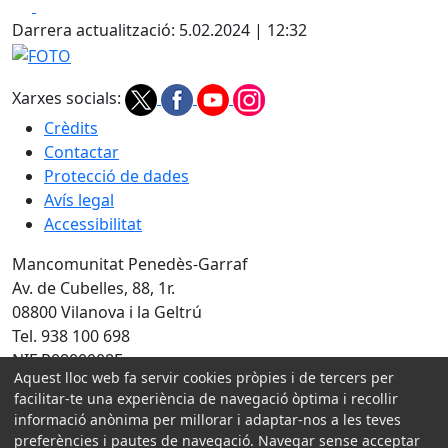
Facebook
X
Darrera actualització: 5.02.2024 | 12:32
FOTO
Xarxes socials:
Crèdits
Contactar
Protecció de dades
Avís legal
Accessibilitat
Mancomunitat Penedès-Garraf
Av. de Cubelles, 88, 1r.
08800 Vilanova i la Geltrú
Tel. 938 100 698
NIF P0800008E
Aquest lloc web fa servir cookies pròpies i de tercers per
Amb la col·laboració de:
facilitar-te una experiència de navegació òptima i recollir
informació anònima per millorar i adaptar-nos a les teves
preferències i pautes de navegació. Navegar sense acceptar