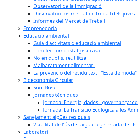
Observatori de la Immigració
Observatori del mercat de treball dels joves
Informes del Mercat de Treball
Emprenedoria
Educació ambiental
Guia d'activitats d'educació ambiental
Com fer compostatge a casa
No en dubtis, reutilitza!
Malbaratament alimentari
La prevenció del residu tèxtil "Està de moda"
Bioeconomia Circular
Som Bosc
Jornades tècniques
Jornada: Energia, dades i governança: co
Jornada: La Transició Ecològica a les Adm
Sanejament aigües residuals
Viabilitat de l'ús de l'aigua regenerada de l
Laboratori