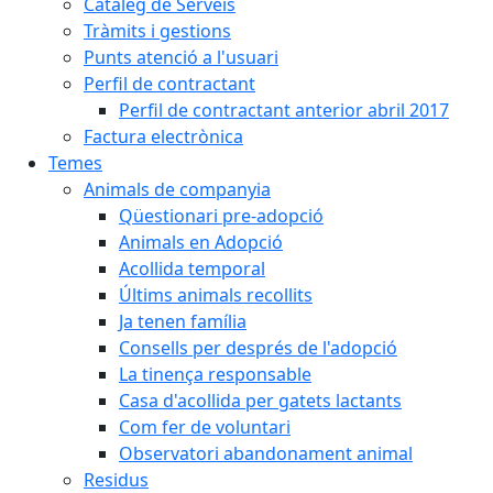
Catàleg de Serveis
Tràmits i gestions
Punts atenció a l'usuari
Perfil de contractant
Perfil de contractant anterior abril 2017
Factura electrònica
Temes
Animals de companyia
Qüestionari pre-adopció
Animals en Adopció
Acollida temporal
Últims animals recollits
Ja tenen família
Consells per després de l'adopció
La tinença responsable
Casa d'acollida per gatets lactants
Com fer de voluntari
Observatori abandonament animal
Residus