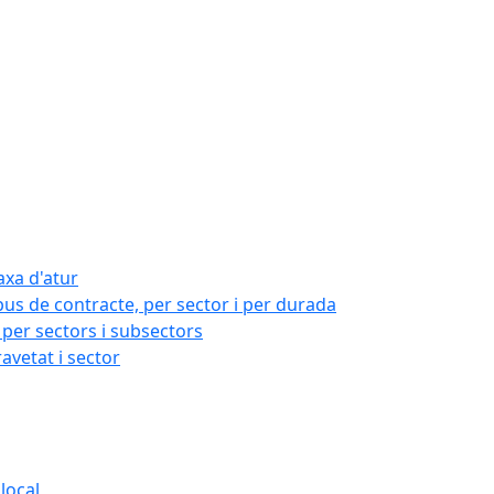
axa d'atur
pus de contracte, per sector i per durada
per sectors i subsectors
ravetat i sector
local