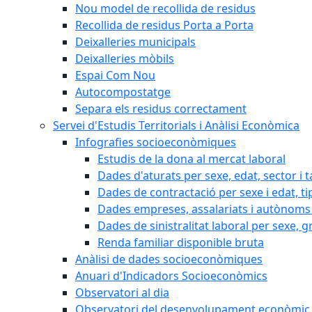
Nou model de recollida de residus
Recollida de residus Porta a Porta
Deixalleries municipals
Deixalleries mòbils
Espai Com Nou
Autocompostatge
Separa els residus correctament
Servei d'Estudis Territorials i Anàlisi Econòmica
Infografies socioeconòmiques
Estudis de la dona al mercat laboral
Dades d'aturats per sexe, edat, sector i t
Dades de contractació per sexe i edat, ti
Dades empreses, assalariats i autònoms 
Dades de sinistralitat laboral per sexe, g
Renda familiar disponible bruta
Anàlisi de dades socioeconòmiques
Anuari d'Indicadors Socioeconòmics
Observatori al dia
Observatori del desenvolupament econòmic 