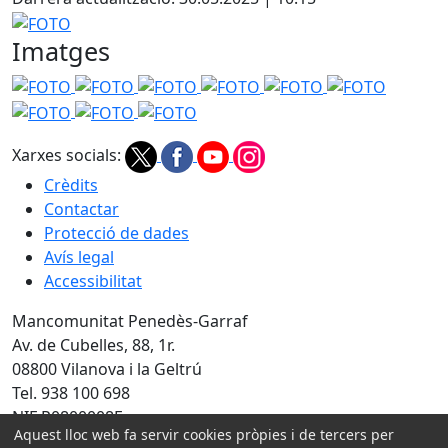
FOTO
Imatges
FOTO
FOTO
FOTO
FOTO
FOTO
FOTO
FOTO
FOTO
FOTO
Xarxes socials:
Crèdits
Contactar
Protecció de dades
Avís legal
Accessibilitat
Mancomunitat Penedès-Garraf
Av. de Cubelles, 88, 1r.
08800 Vilanova i la Geltrú
Tel. 938 100 698
NIF P0800008E
Aquest lloc web fa servir cookies pròpies i de tercers per