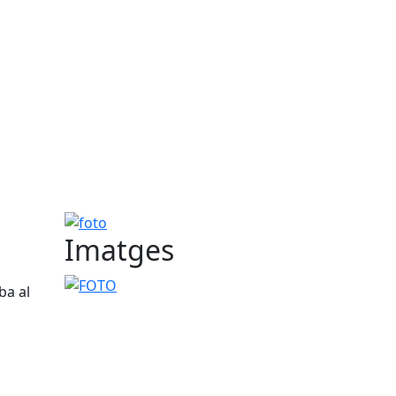
foto
Imatges
FOTO
ba al