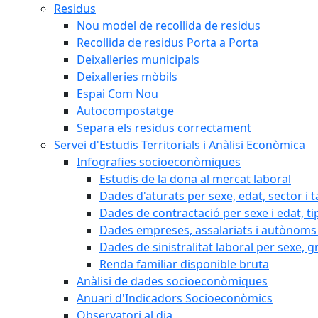
Residus
Nou model de recollida de residus
Recollida de residus Porta a Porta
Deixalleries municipals
Deixalleries mòbils
Espai Com Nou
Autocompostatge
Separa els residus correctament
Servei d'Estudis Territorials i Anàlisi Econòmica
Infografies socioeconòmiques
Estudis de la dona al mercat laboral
Dades d'aturats per sexe, edat, sector i t
Dades de contractació per sexe i edat, ti
Dades empreses, assalariats i autònoms 
Dades de sinistralitat laboral per sexe, g
Renda familiar disponible bruta
Anàlisi de dades socioeconòmiques
Anuari d'Indicadors Socioeconòmics
Observatori al dia