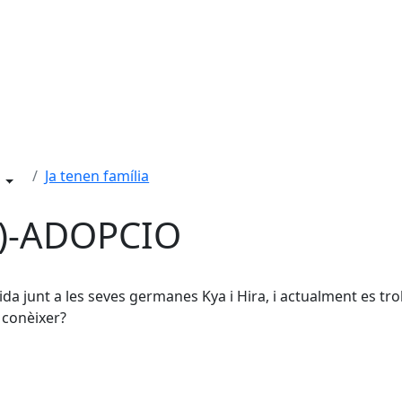
Ja tenen família
7)-ADOPCIO
lida junt a les seves germanes Kya i Hira, i actualment es tro
 conèixer?