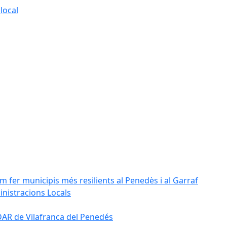
local
m fer municipis més resilients al Penedès i al Garraf
inistracions Locals
'EDAR de Vilafranca del Penedés