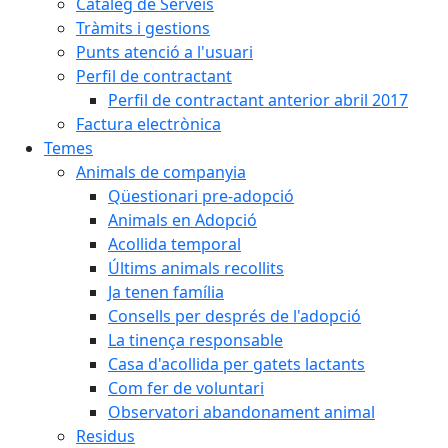
Catàleg de Serveis
Tràmits i gestions
Punts atenció a l'usuari
Perfil de contractant
Perfil de contractant anterior abril 2017
Factura electrònica
Temes
Animals de companyia
Qüestionari pre-adopció
Animals en Adopció
Acollida temporal
Últims animals recollits
Ja tenen família
Consells per després de l'adopció
La tinença responsable
Casa d'acollida per gatets lactants
Com fer de voluntari
Observatori abandonament animal
Residus