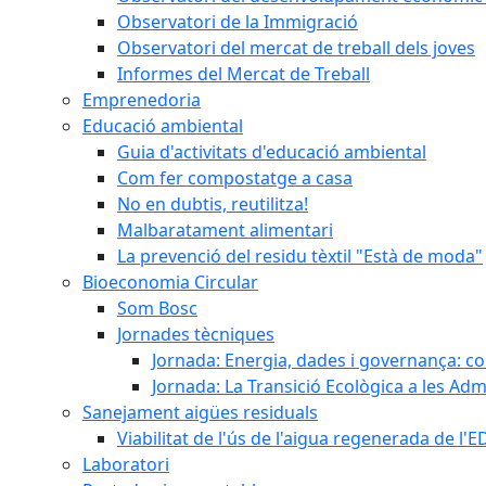
Observatori de la Immigració
Observatori del mercat de treball dels joves
Informes del Mercat de Treball
Emprenedoria
Educació ambiental
Guia d'activitats d'educació ambiental
Com fer compostatge a casa
No en dubtis, reutilitza!
Malbaratament alimentari
La prevenció del residu tèxtil "Està de moda"
Bioeconomia Circular
Som Bosc
Jornades tècniques
Jornada: Energia, dades i governança: co
Jornada: La Transició Ecològica a les Adm
Sanejament aigües residuals
Viabilitat de l'ús de l'aigua regenerada de l
Laboratori