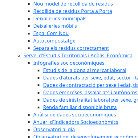
Nou model de recollida de residus
Recollida de residus Porta a Porta
Deixalleries municipals
Deixalleries mòbils
Espai Com Nou
Autocompostatge
Separa els residus correctament
Servei d'Estudis Territorials i Anàlisi Econòmica
Infografies socioeconòmiques
Estudis de la dona al mercat laboral
Dades d'aturats per sexe, edat, sector i t
Dades de contractació per sexe i edat, ti
Dades empreses, assalariats i autònoms 
Dades de sinistralitat laboral per sexe, g
Renda familiar disponible bruta
Anàlisi de dades socioeconòmiques
Anuari d'Indicadors Socioeconòmics
Observatori al dia
Observatori del desenvolupament econòmic 