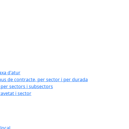
axa d'atur
pus de contracte, per sector i per durada
per sectors i subsectors
ravetat i sector
local