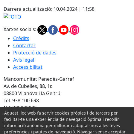
Facebook
X
Darrera actualització: 10.04.2024 | 11:58
FOTO
Xarxes socials:
Crèdits
Contactar
Protecció de dades
Avís legal
Accessibilitat
Mancomunitat Penedès-Garraf
Av. de Cubelles, 88, 1r.
08800 Vilanova i la Geltrú
Tel. 938 100 698
NIF P0800008E
Aquest lloc web fa servir cookies pròpies i de tercers per
Amb la col·laboració de:
facilitar-te una experiència de navegació òptima i recollir
informació anònima per millorar i adaptar-nos a les teves
preferències i pautes de navegació. Navegar sense acceptar