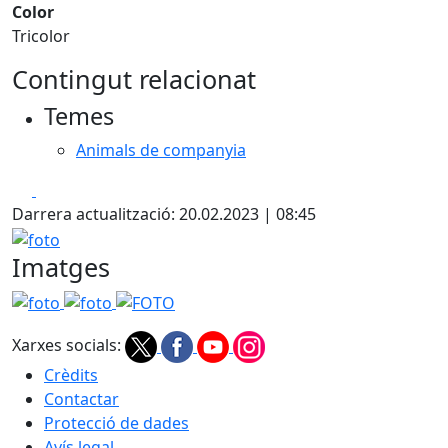
Color
Tricolor
Contingut relacionat
Temes
Animals de companyia
Facebook
X
Darrera actualització: 20.02.2023 | 08:45
foto
Imatges
foto
foto
FOTO
Xarxes socials:
Crèdits
Contactar
Protecció de dades
Avís legal