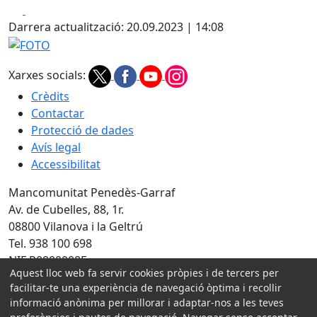
Facebook
X
Darrera actualització: 20.09.2023 | 14:08
FOTO
Xarxes socials:
Crèdits
Contactar
Protecció de dades
Avís legal
Accessibilitat
Mancomunitat Penedès-Garraf
Av. de Cubelles, 88, 1r.
08800 Vilanova i la Geltrú
Tel. 938 100 698
NIF P0800008E
Aquest lloc web fa servir cookies pròpies i de tercers per
Amb la col·laboració de:
facilitar-te una experiència de navegació òptima i recollir
informació anònima per millorar i adaptar-nos a les teves