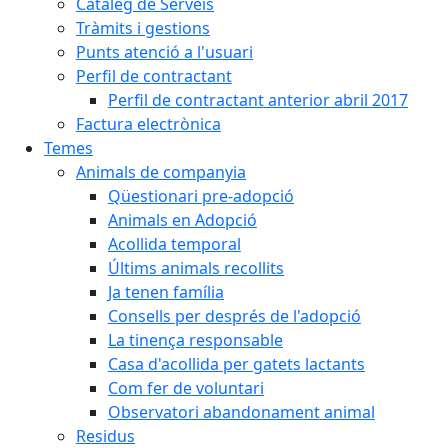
Catàleg de Serveis
Tràmits i gestions
Punts atenció a l'usuari
Perfil de contractant
Perfil de contractant anterior abril 2017
Factura electrònica
Temes
Animals de companyia
Qüestionari pre-adopció
Animals en Adopció
Acollida temporal
Últims animals recollits
Ja tenen família
Consells per després de l'adopció
La tinença responsable
Casa d'acollida per gatets lactants
Com fer de voluntari
Observatori abandonament animal
Residus