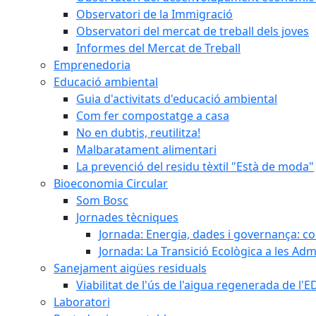
Observatori de la Immigració
Observatori del mercat de treball dels joves
Informes del Mercat de Treball
Emprenedoria
Educació ambiental
Guia d'activitats d'educació ambiental
Com fer compostatge a casa
No en dubtis, reutilitza!
Malbaratament alimentari
La prevenció del residu tèxtil "Està de moda"
Bioeconomia Circular
Som Bosc
Jornades tècniques
Jornada: Energia, dades i governança: co
Jornada: La Transició Ecològica a les Adm
Sanejament aigües residuals
Viabilitat de l'ús de l'aigua regenerada de l
Laboratori