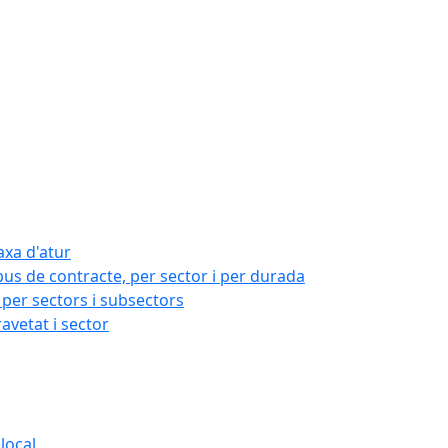
axa d'atur
pus de contracte, per sector i per durada
per sectors i subsectors
ravetat i sector
local