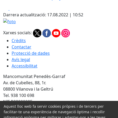
Facebook
X
Darrera actualització: 17.08.2022 | 10:52
foto
Xarxes socials:
Crèdits
Contactar
Protecció de dades
Avís legal
Accessibilitat
Mancomunitat Penedès-Garraf
Av. de Cubelles, 88, 1r.
08800 Vilanova i la Geltrú
Tel. 938 100 698
NIF P0800008E
Aquest lloc web fa servir cookies pròpies i de tercers per
Amb la col·laboració de:
facilitar-te una experiència de navegació òptima i recollir
informació anònima per millorar i adaptar-nos a les teves