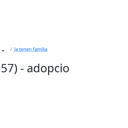
Ja tenen família
7) - adopcio