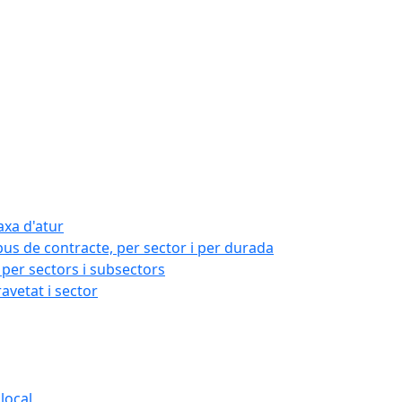
axa d'atur
pus de contracte, per sector i per durada
per sectors i subsectors
ravetat i sector
local