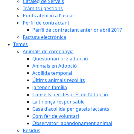
Catàleg de Serveis
Tràmits i gestions
Punts atenció a l'usuari
Perfil de contractant
Perfil de contractant anterior abril 2017
Factura electrònica
Temes
Animals de companyia
Qüestionari pre-adopció
Animals en Adopció
Acollida temporal
Últims animals recollits
Ja tenen família
Consells per després de l'adopció
La tinença responsable
Casa d'acollida per gatets lactants
Com fer de voluntari
Observatori abandonament animal
Residus