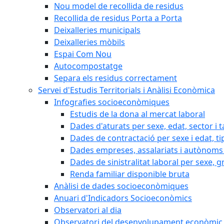
Nou model de recollida de residus
Recollida de residus Porta a Porta
Deixalleries municipals
Deixalleries mòbils
Espai Com Nou
Autocompostatge
Separa els residus correctament
Servei d'Estudis Territorials i Anàlisi Econòmica
Infografies socioeconòmiques
Estudis de la dona al mercat laboral
Dades d'aturats per sexe, edat, sector i t
Dades de contractació per sexe i edat, ti
Dades empreses, assalariats i autònoms 
Dades de sinistralitat laboral per sexe, g
Renda familiar disponible bruta
Anàlisi de dades socioeconòmiques
Anuari d'Indicadors Socioeconòmics
Observatori al dia
Observatori del desenvolupament econòmic 