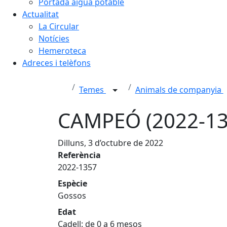
Portada aigua potable
Actualitat
La Circular
Notícies
Hemeroteca
Adreces i telèfons
Temes
Animals de companyia
CAMPEÓ (2022-135
Dilluns, 3 d’octubre de 2022
Referència
2022-1357
Espècie
Gossos
Edat
Cadell: de 0 a 6 mesos