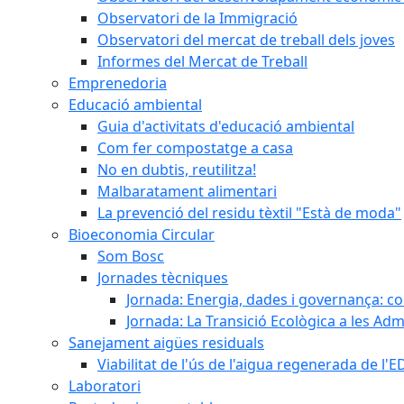
Observatori de la Immigració
Observatori del mercat de treball dels joves
Informes del Mercat de Treball
Emprenedoria
Educació ambiental
Guia d'activitats d'educació ambiental
Com fer compostatge a casa
No en dubtis, reutilitza!
Malbaratament alimentari
La prevenció del residu tèxtil "Està de moda"
Bioeconomia Circular
Som Bosc
Jornades tècniques
Jornada: Energia, dades i governança: co
Jornada: La Transició Ecològica a les Adm
Sanejament aigües residuals
Viabilitat de l'ús de l'aigua regenerada de l
Laboratori