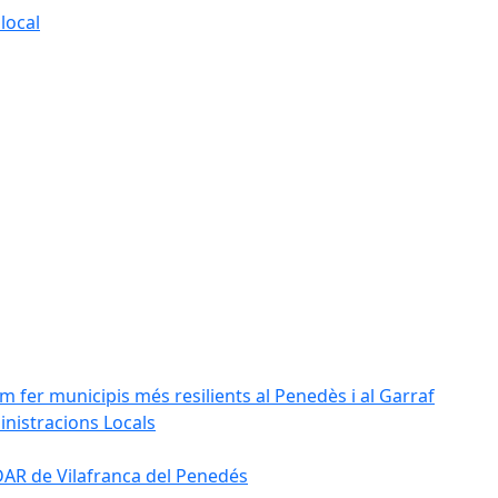
local
m fer municipis més resilients al Penedès i al Garraf
inistracions Locals
'EDAR de Vilafranca del Penedés