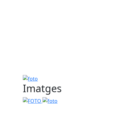
foto
Imatges
FOTO
foto