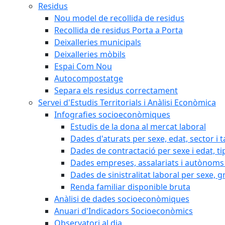
Residus
Nou model de recollida de residus
Recollida de residus Porta a Porta
Deixalleries municipals
Deixalleries mòbils
Espai Com Nou
Autocompostatge
Separa els residus correctament
Servei d'Estudis Territorials i Anàlisi Econòmica
Infografies socioeconòmiques
Estudis de la dona al mercat laboral
Dades d'aturats per sexe, edat, sector i t
Dades de contractació per sexe i edat, ti
Dades empreses, assalariats i autònoms 
Dades de sinistralitat laboral per sexe, g
Renda familiar disponible bruta
Anàlisi de dades socioeconòmiques
Anuari d'Indicadors Socioeconòmics
Observatori al dia