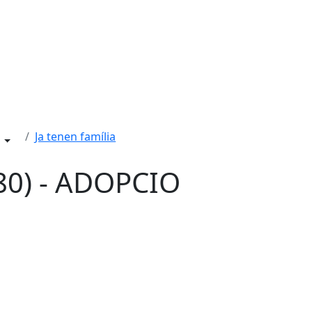
Ja tenen família
80) - ADOPCIO