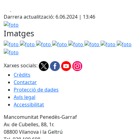
Facebook
X
Darrera actualització: 6.06.2024 | 13:46
foto
Imatges
foto
foto
foto
foto
foto
foto
foto
foto
fot
Xarxes socials:
Crèdits
Contactar
Protecció de dades
Avís legal
Accessibilitat
Mancomunitat Penedès-Garraf
Av. de Cubelles, 88, 1r.
08800 Vilanova i la Geltrú