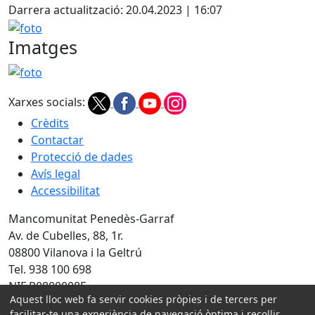
Darrera actualització: 20.04.2023 | 16:07
foto
Imatges
foto
Xarxes socials:
Crèdits
Contactar
Protecció de dades
Avís legal
Accessibilitat
Mancomunitat Penedès-Garraf
Av. de Cubelles, 88, 1r.
08800 Vilanova i la Geltrú
Tel. 938 100 698
NIF P0800008E
Aquest lloc web fa servir cookies pròpies i de tercers per
Amb la col·laboració de:
facilitar-te una experiència de navegació òptima i recollir