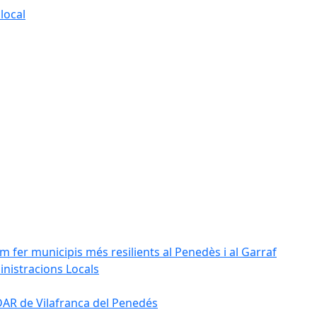
local
m fer municipis més resilients al Penedès i al Garraf
inistracions Locals
'EDAR de Vilafranca del Penedés