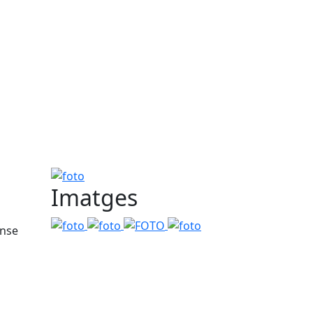
foto
Imatges
foto
foto
FOTO
foto
ense