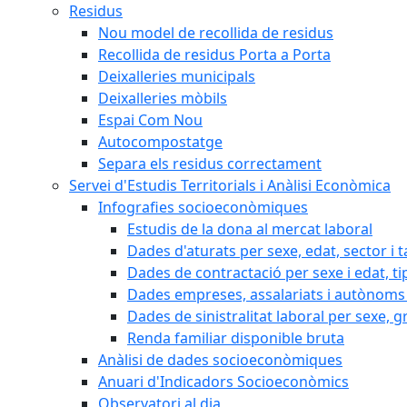
Residus
Nou model de recollida de residus
Recollida de residus Porta a Porta
Deixalleries municipals
Deixalleries mòbils
Espai Com Nou
Autocompostatge
Separa els residus correctament
Servei d'Estudis Territorials i Anàlisi Econòmica
Infografies socioeconòmiques
Estudis de la dona al mercat laboral
Dades d'aturats per sexe, edat, sector i t
Dades de contractació per sexe i edat, ti
Dades empreses, assalariats i autònoms 
Dades de sinistralitat laboral per sexe, g
Renda familiar disponible bruta
Anàlisi de dades socioeconòmiques
Anuari d'Indicadors Socioeconòmics
Observatori al dia