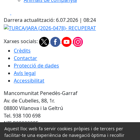
Animals de companyia
Facebook
X
Darrera actualització: 6.07.2026 | 08:24
TURCA/JARA (2026-0478)- RECUPERAT
Xarxes socials:
Crèdits
Contactar
Protecció de dades
Avís legal
Accessibilitat
Mancomunitat Penedès-Garraf
Av. de Cubelles, 88, 1r.
08800 Vilanova i la Geltrú
Tel. 938 100 698
NIF P0800008E
Aquest lloc web fa servir cookies pròpies i de tercers per
Amb la col·laboració de:
facilitar-te una experiència de navegació òptima i recollir